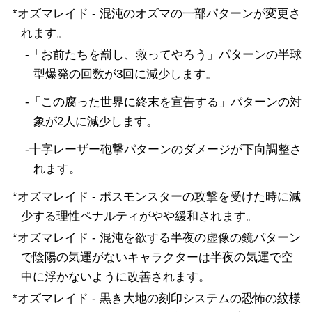
オズマレイド変更事項
システム変更事項
*オズマレイド - 混沌のオズマの一部パターンが変更さ
れます。
その他の変更事項
-「お前たちを罰し、救ってやろう」パターンの半球
型爆発の回数が3回に減少します。
-「この腐った世界に終末を宣告する」パターンの対
象が2人に減少します。
-十字レーザー砲撃パターンのダメージが下向調整さ
れます。
*オズマレイド - ボスモンスターの攻撃を受けた時に減
少する理性ペナルティがやや緩和されます。
*オズマレイド - 混沌を欲する半夜の虚像の鏡パターン
で陰陽の気運がないキャラクターは半夜の気運で空
中に浮かないように改善されます。
*オズマレイド - 黒き大地の刻印システムの恐怖の紋様