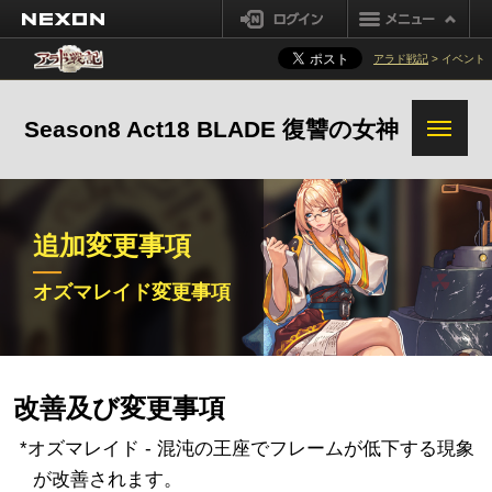
装備オプション変換システム改善
NEXON
ログイン
追加変更事項
アラド戦記
> イベント
Season8 Act18 BLADE 復讐の女神
追加変更事項
オズマレイド変更事項
改善及び変更事項
*オズマレイド - 混沌の王座でフレームが低下する現象
が改善されます。