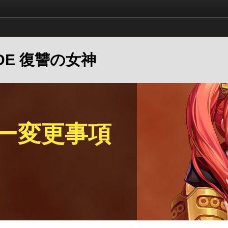
LADE 復讐の女神
ー変更事項