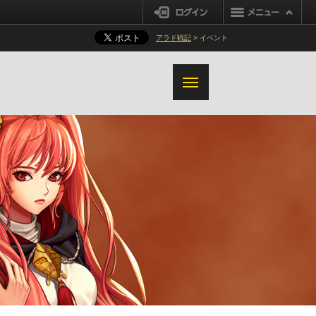
ログイン
アラド戦記
> イベント
装備ファーミング改善
ダンジョンファーミング改善
オズマレイド変更事項
黒い煉獄報酬改善
システム変更事項
シナジー改変
鬼剣士(男)
強烈な気運改善
その他の変更事項
鬼剣士(女)
格闘家(女)
格闘家(男)
ガンナー(男)
セイクリッド装備解体/超越
ガンナー(女)
メイジ(女)
装備オプション変換システム改善
メイジ(男)
プリースト(男)
追加変更事項