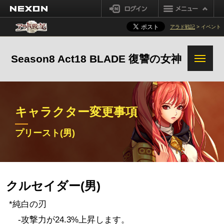
NEXON
ログイン
装備ファーミング改善
ダンジョンファーミング改善
アラド戦記
> イベント
オズマレイド変更事項
黒い煉獄報酬改善
システム変更事項
Season8 Act18 BLADE 復讐の女神
強烈な気運改善
その他の変更事項
セイクリッド装備解体/超越
キャラクター変更事項
装備オプション変換システム改善
追加変更事項
プリースト(男)
シナジー改変
鬼剣士(男)
鬼剣士(女)
格闘家(女)
格闘家(男)
ガンナー(男)
クルセイダー(男)
ガンナー(女)
メイジ(女)
メイジ(男)
*純白の刃
プリースト(男)
プリースト(女)
シーフ
-攻撃力が24.3%上昇します。