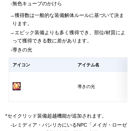
-無色キューブのかけら
黒い煉獄報酬改善
強烈な気運改善
→獲得数は一般的な装備解体ルールに基づいて決ま
セイクリッド装備解体/超
装備オプション変換シス
越
テム改善
ります。
→エピック装備よりも多く獲得でき、部位/材質によ
追加変更事項
って獲得できる数に差があります。
-導きの光
アイコン
アイテム名
導きの光
*セイクリッド装備超越機能が追加されます。
-レミディア・バシリカにいるNPC「メイガ・ローゼ