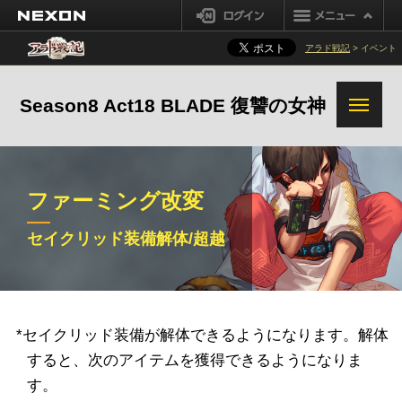
NEXON
ログイン
アラド戦記
> イベント
オズマレイド変更事項
システム変更事項
Season8 Act18 BLADE 復讐の女神
その他の変更事項
ファーミング改変
セイクリッド装備解体/超越
*セイクリッド装備が解体できるようになります。解体
装備ファーミング改善
ダンジョンファーミング
すると、次のアイテムを獲得できるようになりま
改善
す。