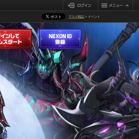
ログイン
アラド戦記
> イベント
ログインしてゲームスタート
NEXON ID登録
Season8 Act13 黒い煉獄 2021.