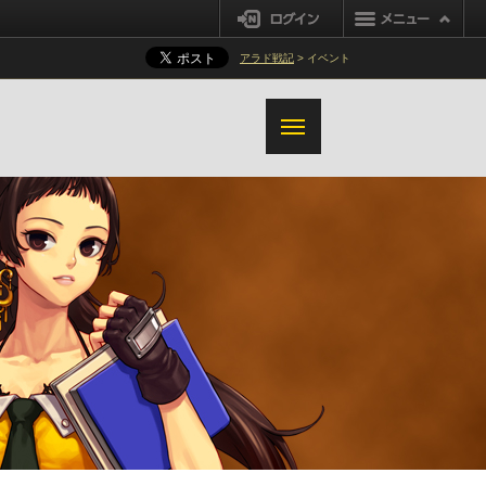
ナイト
魔槍士
ログイン
セイクリッド装備解体/超越
ガンブレーダー
アラド戦記
> イベント
装備オプション変換システム改善
追加変更事項