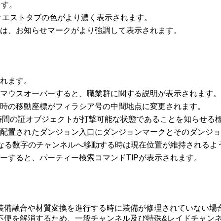
ます。
オクエストタブの色がより濃く表示されます。
合は、お知らせマークがより強調して表示されます。
されます。
にマウスオーバーすると、職業群に関する説明が表示されます。
プ時の移動座標がフィラシア号の中間地点に変更されます。
る時間の証オブジェクトが打撃可能な状態であることを知らせる
に配置されたダンジョン入口にダンジョンマークとそのダンジ
-異なる数字のチャンネルへ移動する時は現在位置が維持される
バーすると、パーティー検索コマンドTIPが表示されます。
装備融合や材質変換を進行する時に装備が修理されていない場
不便を解消するため、一般チャンネル及び特殊&レイドチャンネ