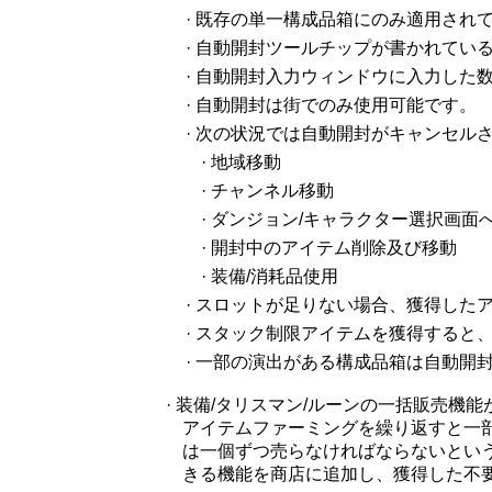
· 既存の単一構成品箱にのみ適用さ
· 自動開封ツールチップが書かれて
· 自動開封入力ウィンドウに入力した数
· 自動開封は街でのみ使用可能です。
· 次の状況では自動開封がキャンセル
· 地域移動
· チャンネル移動
· ダンジョン/キャラクター選択画面
· 開封中のアイテム削除及び移動
· 装備/消耗品使用
· スロットが足りない場合、獲得した
· スタック制限アイテムを獲得すると
· 一部の演出がある構成品箱は自動開
· 装備/タリスマン/ルーンの一括販売機
アイテムファーミングを繰り返すと一部
は一個ずつ売らなければならないとい
きる機能を商店に追加し、獲得した不