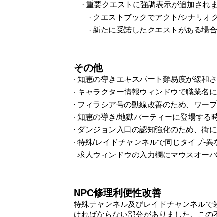
· 重要クエストに強調表示が追加され
· クエストブックでアクト/シナリ
· 新たに受諾したクエストがある場
その他
· 知恵の導きエキスパート難易度が緩和
· キャラクター情報ウィンドウで職業名
· フィラシア号の動線改善のため、ワー
· 知恵の導き/地獄パーティーに登場す
· ダンジョン入口の認知強化のため、街
· 特殊/レイドチャンネルで同じタイプ
· 求人ウィンドウの入力欄にマウスオー
NPC修理利便性改善
特殊チャンネル及びレイドチャンネルで
ければならない部分がありました。この