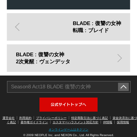
BLADE : 復讐の女神
転職 : ブレイド
BLADE : 復讐の女神
2次覚醒 : ヴェンデッタ
Season8 Act18 BLADE 復讐の女神
アラド戦記公式サイトへ
運営会社
利用規約
プライバシーポリシー
特定商取引法に基づく表記
資金決済法に基づ
く表記
著作権ガイドライン
カスタマーハラスメント対応方針
IR情報
採用情報
オンラインゲームはネクソン
© 2009 NEOPLE Inc. and NEXON Co., Ltd. All Rights Reserved.