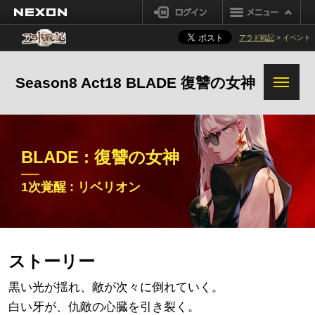
プリースト(女)
シーフ
黒い煉獄報酬改善
NEXON
ログイン
システム変更事項
ナイト
魔槍士
強烈な気運改善
アラド戦記
> イベント
その他の変更事項
ガンブレーダー
セイクリッド装備解体/超越
Season8 Act18 BLADE 復讐の女神
装備オプション変換システム改善
追加変更事項
BLADE : 復讐の女神
転職 : ブレイド
1次覚醒 : リベリオン
1次覚醒 : リベリオン
2次覚醒 : ヴェンデッタ
真覚醒 : 真ブレイド
追加変更事項
ストーリー
黒い光が揺れ、敵が次々に倒れていく。
白い牙が、仇敵の心臓を引き裂く。