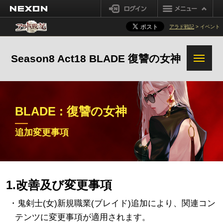
プリースト(女)
シーフ
黒い煉獄報酬改善
NEXON
ログイン
システム変更事項
ナイト
魔槍士
強烈な気運改善
アラド戦記
> イベント
その他の変更事項
ガンブレーダー
セイクリッド装備解体/超越
Season8 Act18 BLADE 復讐の女神
装備オプション変換システム改善
追加変更事項
BLADE : 復讐の女神
転職 : ブレイド
1次覚醒 : リベリオン
追加変更事項
2次覚醒 : ヴェンデッタ
真覚醒 : 真ブレイド
追加変更事項
1.改善及び変更事項
・鬼剣士(女)新規職業(ブレイド)追加により、関連コン
テンツに変更事項が適用されます。