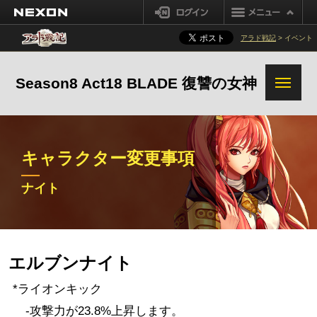
NEXON
ログイン
装備ファーミング改善
ダンジョンファーミング改善
アラド戦記
> イベント
オズマレイド変更事項
黒い煉獄報酬改善
システム変更事項
Season8 Act18 BLADE 復讐の女神
強烈な気運改善
その他の変更事項
セイクリッド装備解体/超越
キャラクター変更事項
装備オプション変換システム改善
追加変更事項
ナイト
シナジー改変
鬼剣士(男)
鬼剣士(女)
格闘家(女)
格闘家(男)
ガンナー(男)
エルブンナイト
ガンナー(女)
メイジ(女)
メイジ(男)
*ライオンキック
プリースト(男)
プリースト(女)
シーフ
-攻撃力が23.8%上昇します。