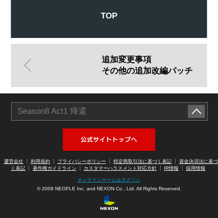
TOP
追加変更事項
その他の追加改編パッチ
Season8 Act1 帰還
アラド戦記公式サイトへ
運営会社
利用規約
プライバシーポリシー
特定商取引法に基づく表記
資金決済法に基づ
く表記
著作権ガイドライン
カスタマーハラスメント対応方針
IR情報
採用情報
オンラインゲームはネクソン
© 2009 NEOPLE Inc. and NEXON Co., Ltd. All Rights Reserved.