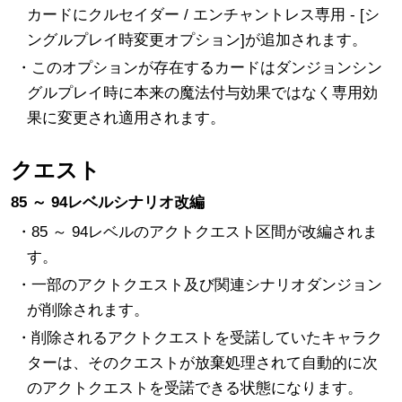
カードにクルセイダー / エンチャントレス専用 - [シ
ングルプレイ時変更オプション]が追加されます。
・このオプションが存在するカードはダンジョンシン
グルプレイ時に本来の魔法付与効果ではなく専用効
果に変更され適用されます。
クエスト
85 ～ 94レベルシナリオ改編
成長
キャラクター
システム
・85 ～ 94レベルのアクトクエスト区間が改編されま
ギルド
セリアの歓迎
ダンジョン
す。
・一部のアクトクエスト及び関連シナリオダンジョン
クエスト
チャンネル
追加変更事項
が削除されます。
その他の変更事
その他の追加改
その他
・削除されるアクトクエストを受諾していたキャラク
項
編パッチ
ターは、そのクエストが放棄処理されて自動的に次
のアクトクエストを受諾できる状態になります。