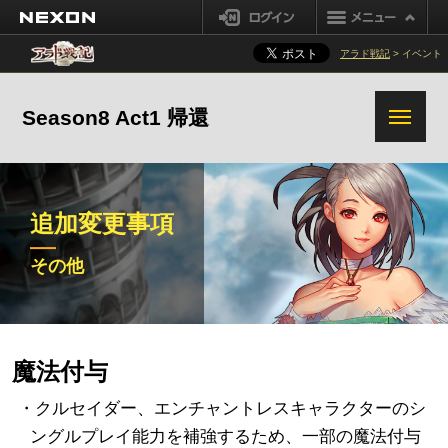
プリースト (女)
シーフ
NEXON
ログイン
ダークナイト
クリエイター
アラド戦記
> イベント
ナイト
魔槍士
Season8 Act1 帰還
ガンブレーダー
追加変更事項
その他
魔法付与
・クルセイダー、エンチャントレスキャラクターのシ
ングルプレイ能力を補強するため、一部の魔法付与