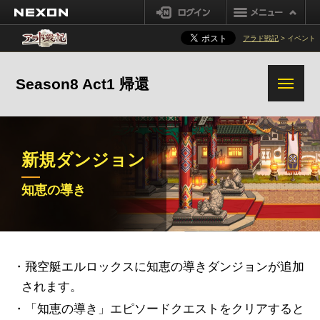
真覚醒 : 概要
NEXON
ログイン
真ソードマスター
アラド戦記
> イベント
鬼剣士 (男)
格闘家 (男)
真ダークテンプラー
格闘家 (女)
ガンナー (男)
Season8 Act1 帰還
新規アイテム
真デーモンスレイヤー
ガンナー (女)
メイジ (男)
新規機能
UIリニューアル
真バガボンド
メイジ (女)
プリースト (男)
冒険団
プリースト (女)
シーフ
新規ダンジョン
ダークナイト
クリエイター
知恵の導き
成長
キャラクター
ゲント皇宮
記憶の地
底なし坑道
ナイト
魔槍士
システム
ギルド
苦痛の地下室
黒い神殿
幽閉の奈落-第
ガンブレーダー
3,4,5奈落
セリアの歓迎
ダンジョン
・飛空艇エルロックスに知恵の導きダンジョンが追加
嵐の航路
紅玉の呪い
知恵の導き
クエスト
チャンネル
されます。
・「知恵の導き」エピソードクエストをクリアすると
ダンジョン変更
チャレンジモー
追加変更事項
その他の変更事項