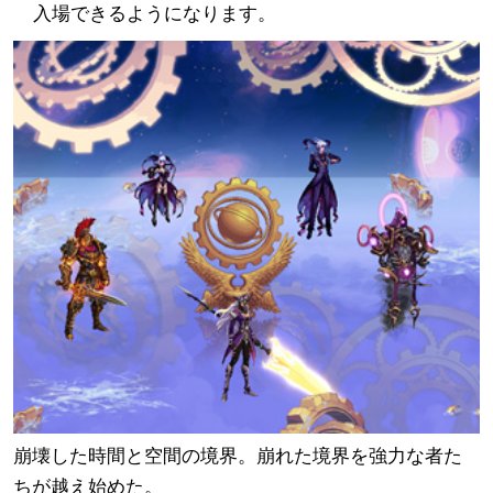
事項
ド
入場できるようになります。
その他の追加改編パッチ
その他
崩壊した時間と空間の境界。崩れた境界を強力な者た
ちが越え始めた。