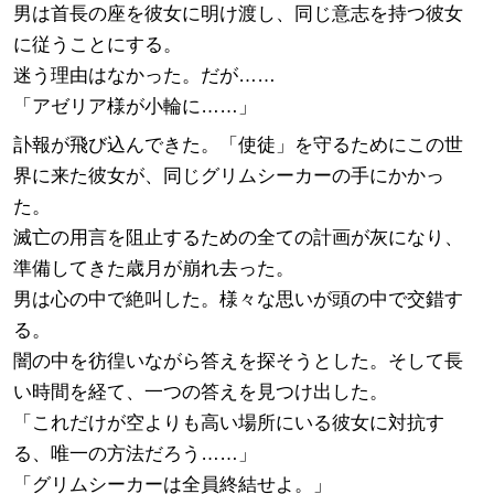
男は首長の座を彼女に明け渡し、同じ意志を持つ彼女
に従うことにする。
迷う理由はなかった。だが……
「アゼリア様が小輪に……」
訃報が飛び込んできた。「使徒」を守るためにこの世
界に来た彼女が、同じグリムシーカーの手にかかっ
た。
滅亡の用言を阻止するための全ての計画が灰になり、
準備してきた歳月が崩れ去った。
男は心の中で絶叫した。様々な思いが頭の中で交錯す
る。
闇の中を彷徨いながら答えを探そうとした。そして長
い時間を経て、一つの答えを見つけ出した。
「これだけが空よりも高い場所にいる彼女に対抗す
る、唯一の方法だろう……」
「グリムシーカーは全員終結せよ。」