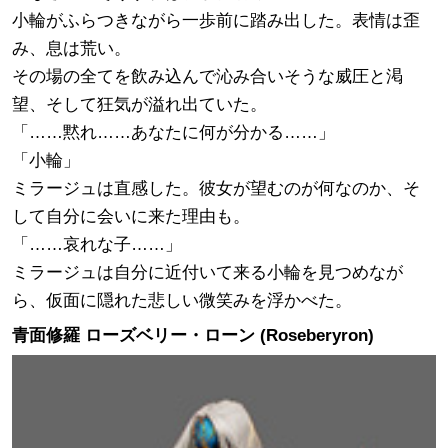
小輪がふらつきながら一歩前に踏み出した。表情は歪
み、息は荒い。
その場の全てを飲み込んで沁み合いそうな威圧と渇
望、そして狂気が溢れ出ていた。
「……黙れ……あなたに何が分かる……」
「小輪」
ミラージュは直感した。彼女が望むのが何なのか、そ
して自分に会いに来た理由も。
「……哀れな子……」
ミラージュは自分に近付いて来る小輪を見つめなが
ら、仮面に隠れた悲しい微笑みを浮かべた。
青面修羅 ローズベリー・ローン (Roseberyron)