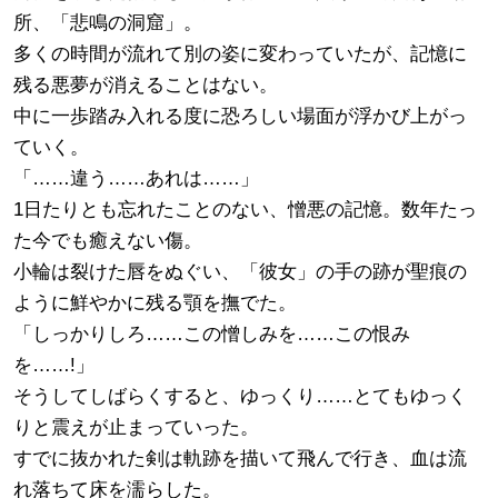
所、「悲鳴の洞窟」。
多くの時間が流れて別の姿に変わっていたが、記憶に
残る悪夢が消えることはない。
中に一歩踏み入れる度に恐ろしい場面が浮かび上がっ
ていく。
「……違う……あれは……」
1日たりとも忘れたことのない、憎悪の記憶。数年たっ
た今でも癒えない傷。
小輪は裂けた唇をぬぐい、「彼女」の手の跡が聖痕の
ように鮮やかに残る顎を撫でた。
「しっかりしろ……この憎しみを……この恨み
を……!」
そうしてしばらくすると、ゆっくり……とてもゆっく
りと震えが止まっていった。
すでに抜かれた剣は軌跡を描いて飛んで行き、血は流
れ落ちて床を濡らした。