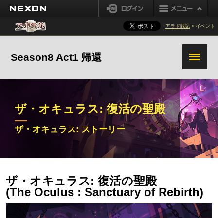
新規機能
NEXON
ログイン
UIリニューアル
真バガボンド
メイジ (女)
プリースト (男)
アラド戦記
> イベント
冒険団
プリースト (女)
シーフ
ダークナイト
クリエイター
Season8 Act1 帰還
成長
キャラクター
ナイト
魔槍士
システム
ギルド
ガンブレーダー
セリアの歓迎
ダンジョン
ザ・オキュラス: 復活の聖殿
クエスト
チャンネル
ザ・オキュラス: ストーリー
追加変更事項
その他の変更事項
その他の追加改編パッチ
その他
ザ・オキュラス: ストーリ
ザ・オキュラス: ダンジョ
ー
ン / 報酬
ザ・オキュラス: 復活の聖殿
(The Oculus : Sanctuary of Rebirth)