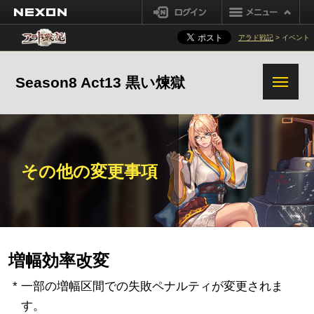
NEXON
ログイン
アラド戦記
> イベント
Season8 Act13 黒い煉獄
その他の変更事項
増幅効率改変
* 一部の増幅区間での失敗ペナルティが変更されま
す。