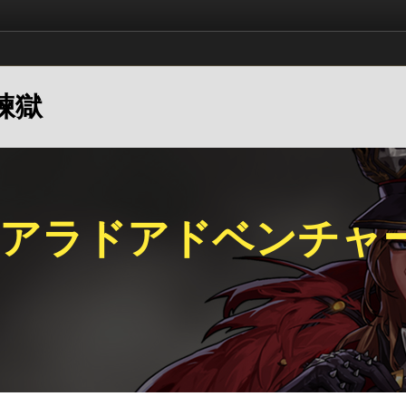
い煉獄
/アラドアドベンチャ