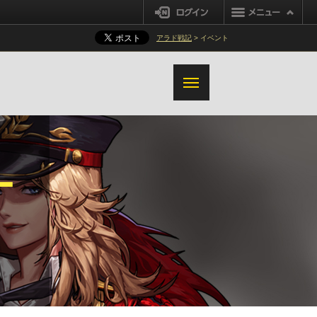
ナイトキャラクター変更事項
ログイン
アラド戦記
> イベント
ー
紅玉の呪い拡張
アラドアドベンチャー新規討伐地域
追加