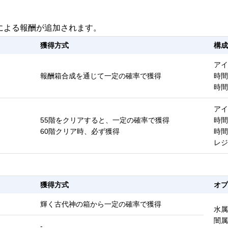
による報酬が追加されます。
獲得方式
構成
アイ
報酬箱合成を通じて一定の確率で獲得
時間
時間
アイ
55階をクリアすると、一定の確率で獲得
時間
60階クリア時、必ず獲得
時間
レジ
獲得方式
オプ
輝く古代神の箱から一定の確率で獲得
水属
闇属
-