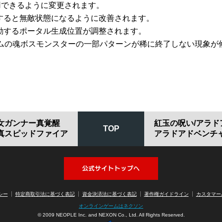
用できるように変更されます。
すると無敵状態になるように改善されます。
動するポータル生成位置が調整されます。
ラムの魂ボスモンスターの一部パターンが稀に終了しない現象が
女ガンナー真覚醒
紅玉の呪い/アラ
TOP
真スピッドファイア
アラドアドベンチ
アラド戦記公式サイトへ
シー
特定商取引法に基づく表記
資金決済法に基づく表記
著作権ガイドライン
カスタマー
オンラインゲームはネクソン
© 2009 NEOPLE Inc. and NEXON Co., Ltd. All Rights Reserved.