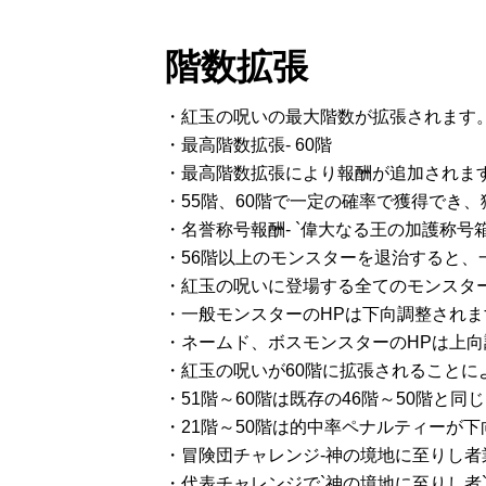
階数拡張
・紅玉の呪いの最大階数が拡張されます
・最高階数拡張- 60階
・最高階数拡張により報酬が追加されま
・55階、60階で一定の確率で獲得でき
・名誉称号報酬- `偉大なる王の加護称号
・56階以上のモンスターを退治すると、
・紅玉の呪いに登場する全てのモンスタ
・一般モンスターのHPは下向調整されま
・ネームド、ボスモンスターのHPは上
・紅玉の呪いが60階に拡張されること
・51階～60階は既存の46階～50階と
・21階～50階は的中率ペナルティーが
・冒険団チャレンジ-神の境地に至りし
・代表チャレンジで`神の境地に至りし者