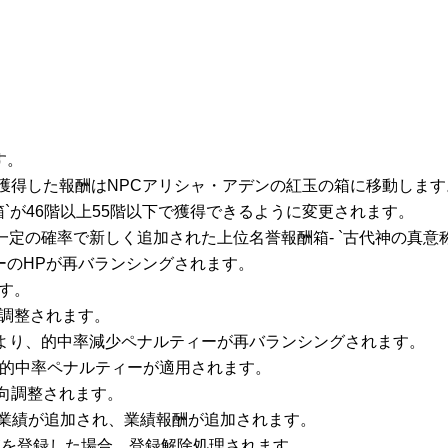
。
す。
、獲得した報酬はNPCアリシャ・アデンの紅玉の箱に移動します
箱`が46階以上55階以下で獲得できるように変更されます。
一定の確率で新しく追加された上位名誉報酬箱- `古代神の真意
ーのHPが再バランシングされます。
す。
向調整されます。
により、的中率減少ペナルティーが再バランシングされます。
同じ的中率ペナルティーが適用されます。
下向調整されます。
者業績が追加され、業績報酬が追加されます。
`を登録した場合、登録解除処理されます。