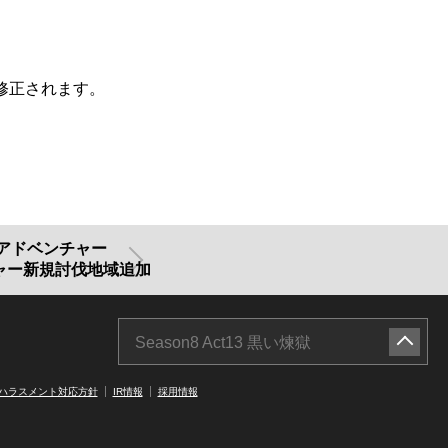
修正されます。
ドアドベンチャー
ャー新規討伐地域追加
Season8 Act13 黒い煉獄
ハラスメント対応方針
IR情報
採用情報