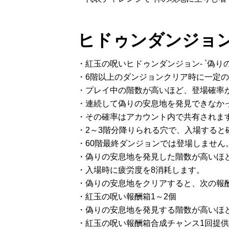
ヒドゥンダンジョ
・紅玉の呪いヒドゥンダンジョン- `偽り
・6階以上のダンジョンクリア時に一定
・プレイ中の階数が高いほど、登場確率
・連続して偽りの安息地を発見できなか
・その確率はアカウント内で共有されま
・2～3階分降りられる穴で、入場すると
・60階最終ダンジョンでは登場しません
・偽りの安息地を発見した階数が高いほ
・入場時に疲労度を8消耗します。
・偽りの安息地をクリアすると、次の報
・紅玉の呪い報酬箱1～2個
・偽りの安息地を発見する階数が高いほ
・紅玉の呪い報酬箱合成チャンス1回提供