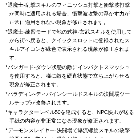
*退魔士-乱撃スキルのフィニッシュ打撃と衝撃波打撃
が同時に適用される場合、衝撃波攻撃の浮かす力が
正常に適用されない現象が修正されます。
*退魔士-練習モードで地の式神-玄武スキルを使用して
から街へ戻ると、クイックスロットに登録されたス
キルアイコンが緑色で表示される現象が修正されま
す。
*バンガード-ダウン状態の敵にインパクトスマッシュ
を使用すると、稀に敵を硬直状態で立ち上がらせる
現象が修正されます。
*パラディン-ディバインシールドスキルの決闘場ツー
ルチップが改善されます。
*キャラクターレベル50を達成すると、NPC快凪が送る
手紙の内容が非正常になる現象が修正されます。
*デーモンスレイヤー-決闘場で爆流螺旋スキルの攻撃