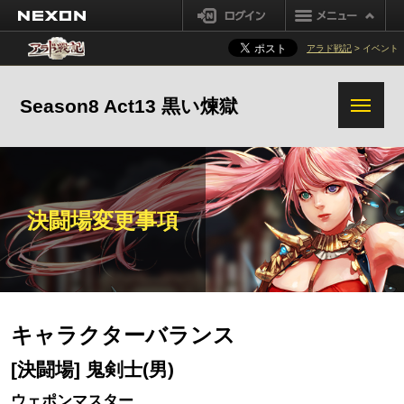
NEXON
ログイン
アラド戦記
> イベント
Season8 Act13 黒い煉獄
決闘場変更事項
キャラクターバランス
[決闘場] 鬼剣士(男)
ウェポンマスター