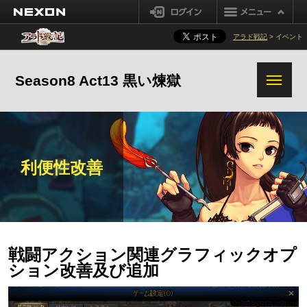
NEXON
ログイン
アラド戦記
> イベント
Season8 Act13 黒い煉獄
利便性改善
戦闘アクション関連グラフィックオプ
ション改善及び追加