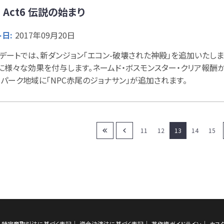
5 Act6 伝説の始まり
日:
2017年09月20日
デートでは、新ダンジョン「エコン-破壊された神殿」を追加いたしま
に様々な効果を付与します。ネームド・ボスモンスター・クリア報酬
ルパーク地域に「NPC赤尾のジョナサン」が追加されます。
11
12
13
14
15
特定商取引法に基づく表記
資金決済法に基づく表記
著作権ガイドライン
カス