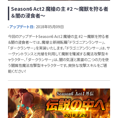
Season6 Act2 魔槍の主 #2 ～魔獣を狩る者
＆闇の浸食者～
アップデート日:
2018年05月09日
今回のアップデートSeason6 Act2 魔槍の主 #2 ～魔獣を狩る者
＆闇の浸食者～では、魔槍士新規転職「ドラゴニアンランサー」、
「ダークランサー」を実装いたします。「ドラゴニアンランサー」は、サ
ーヴァントランスと光槍を利用して魔獣を殲滅する魔法攻撃型キ
ャラクター、「ダークランサー」は、闇の気運と黒雷の二つの力を使
う闇属性魔法攻撃型キャラクターです。爽快な攻撃スキルをご堪
能ください！