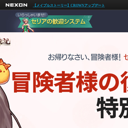
NEXON
【メイプルストーリー】CROWNアップデート
いらっ
アラド戦記