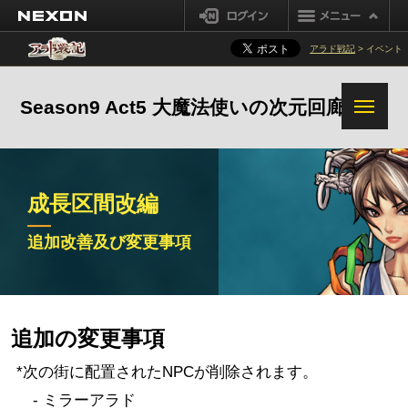
NEXON
ログイン
追加改善及び変更事項変更点
アラド戦記
> イベント
Season9 Act5 大魔法使いの次元回廊
成長区間改編
追加改善及び変更事項
追加の変更事項
*次の街に配置されたNPCが削除されます。
- ミラーアラド