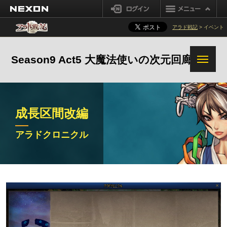
NEXON
ログイン
追加改善及び変更事項変更点
アラド戦記
> イベント
Season9 Act5 大魔法使いの次元回廊
成長区間改編
アラドクロニクル