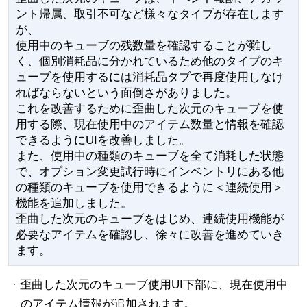
ント帰属、取引不可など様々なタイプが存在します
が、
覚醒クエストとクエスト
システム
使用中のキューブの残数量を確認することが難し
ブックリニューアル
く、個別消耗品に分かれているため他のタイプのキ
ューブを使用するには消耗品タブで再度使用しなけ
利便性の改善
追加改善と変更内容
ればならないという面倒さがありました。
これを改善するために歪曲した次元のキューブを使
用する際、現在使用中のアイテム数量と情報を確認
できるようにUIを改善しました。
また、使用中の種類のキューブを全て消耗した状態
で、オプション変更試行時にインベントリにある他
の種類のキューブを使用できるように＜連続使用＞
機能を追加しました。
歪曲した次元のキューブをはじめ、連続使用機能が
必要なアイテムを確認し、徐々に改善を進めていき
ます。
· 歪曲した次元のキューブ使用UI下部に、現在使用中
のアイテム情報が追加されます。