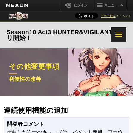
NEXON
ログイン
アラド戦記
> イベント
Season10 Act3 HUNTER&VIGILANTE 狩
り開始！
その他変更事項
利便性の改善
連続使用機能の追加
開発者コメント
歪曲した次元のキューブは、イベント報酬、アカウ