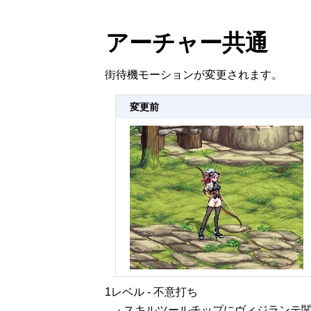
アーチャー共通
街待機モーションが変更されます。
変更前
1レベル - 不意打ち
· スキルツールチップにヴィジランテ