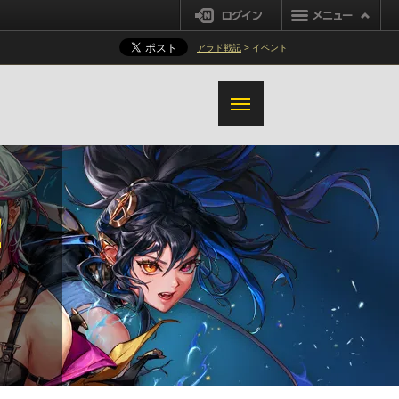
アスラハン書庫
ログイン
その他の変更内容
星群れ録復元
アラド戦記
> イベント
覚醒クエストとクエストブックリニ
アイテムファーミング
ューアル
システム
システム
利便性の改善
追加改善と変更内容
ハンター
！
ヴィジランテ
変更内容の追加