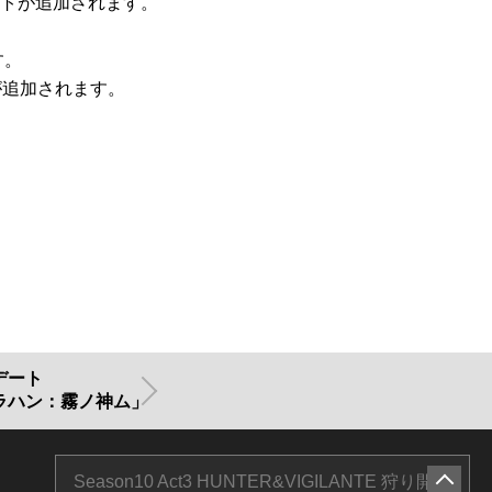
ストが追加されます。
す。
が追加されます。
デート
ラハン：霧ノ神ム」
Season10 Act3 HUNTER&VIGILANTE 狩り開始！