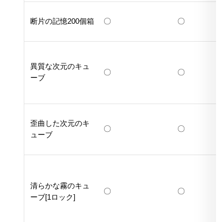
断片の記憶200個箱
〇
〇
異質な次元のキュ
〇
〇
ーブ
歪曲した次元のキ
〇
〇
ューブ
清らかな霧のキュ
〇
〇
ーブ[1ロック]