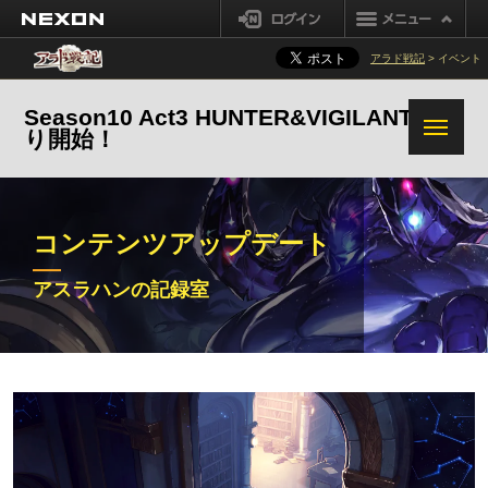
NEXON
ログイン
覚醒クエストとクエストブックリニューアル
アラド戦記
> イベント
システム
Season10 Act3 HUNTER&VIGILANTE 狩
り開始！
利便性の改善
追加改善と変更内容
コンテンツアップデート
アスラハンの記録室
新規アクト「アスラハ
アスラハンの記録室
ン：霧ノ神ム」
アスラハン書庫
星群れ録復元
アイテムファーミング
システム