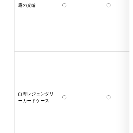
霧の光輪
〇
〇
白海レジェンダリ
〇
〇
ーカードケース