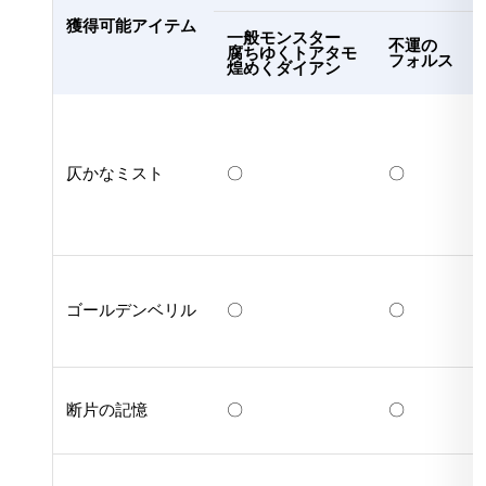
獲得可能アイテム
一般モンスター
不運の
腐ちゆくトアタモ
フォルス
煌めくダイアン
仄かなミスト
〇
〇
ゴールデンベリル
〇
〇
断片の記憶
〇
〇