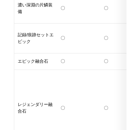
濃い深淵の片鱗装
〇
〇
備
記録/痕跡セットエ
〇
〇
ピック
エピック融合石
〇
〇
レジェンダリー融
〇
〇
合石