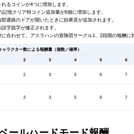
供されるコインが4つに増加します。
生の記憶クリア時コイン追加量が6個に増加します。
の内部通路のドアが開いたときに効果音が追加されます。
名の誤字脱字が修正されます。
調整に合わせて、アスラハンの冒険団サークル1、2段階の報酬
キャラクター数による報酬量（個数／確率）
1
2
3
4
5
6
1
2
3
5
6
7
1
2
3
5
6
7
ベールハードモード報酬