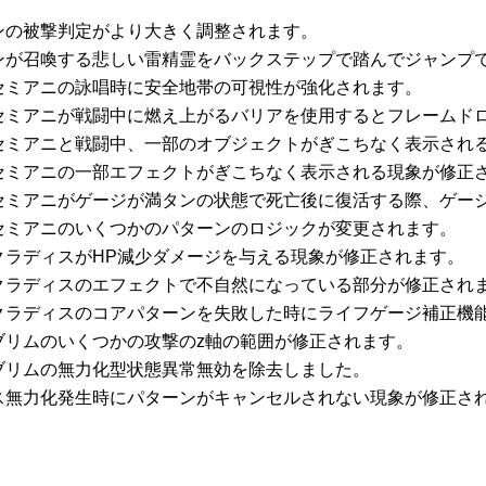
アンの被撃判定がより大きく調整されます。
アンが召喚する悲しい雷精霊をバックステップで踏んでジャンプ
獣セミアニの詠唱時に安全地帯の可視性が強化されます。
獣セミアニが戦闘中に燃え上がるバリアを使用するとフレームド
獣セミアニと戦闘中、一部のオブジェクトがぎこちなく表示され
獣セミアニの一部エフェクトがぎこちなく表示される現象が修正
獣セミアニがゲージが満タンの状態で死亡後に復活する際、ゲー
獣セミアニのいくつかのパターンのロジックが変更されます。
のクラディスがHP減少ダメージを与える現象が修正されます。
のクラディスのエフェクトで不自然になっている部分が修正され
のクラディスのコアパターンを失敗した時にライフゲージ補正機
のブリムのいくつかの攻撃のz軸の範囲が修正されます。
のブリムの無力化型状態異常無効を除去しました。
ルス無力化発生時にパターンがキャンセルされない現象が修正さ