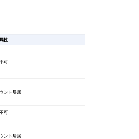
属性
不可
ウント帰属
不可
ウント帰属