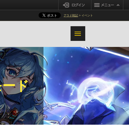
システム
システム
ログイン
利便性の改善
アラド戦記
> イベント
追加改善と変更内容
モード