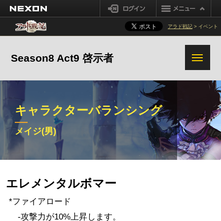
NEXON
ログイン
競売場
アラド戦記
> イベント
ゴールド取引所
精鋭隊員システム変更事項
Season8 Act9 啓示者
その他変更事項
キャラクターバランシング
メイジ(男)
エレメンタルボマー
シーフ
メイジ(男)
*ファイアロード
-攻撃力が10%上昇します。