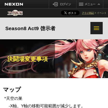
NEXON
ログイン
ゴールド取引所
アラド戦記
> イベント
精鋭隊員システム変更事項
その他変更事項
Season8 Act9 啓示者
決闘場変更事項
マップ
*天空の巣
-X軸、Y軸の移動可能範囲が減少します。