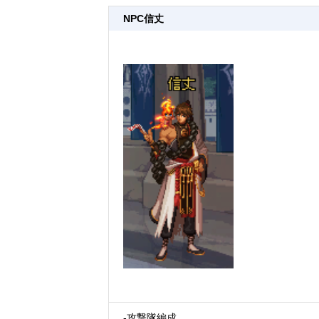
NPC信丈
-攻撃隊編成