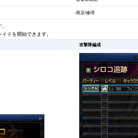
-商店/修理
す。
てレイドを開始できます。
攻撃隊編成