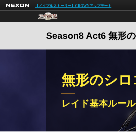
NEXON
【メイプルストーリー】CROWNアップデート
Season8 Act6 無
無形のシロ
レイド基本ルール