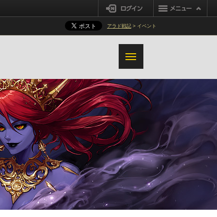
ログイン
アラド戦記
> イベント
概要
ストーリー
共通
概要
キャラクター情報ウィンドウ改編
追加変更事項
レイド入場
アイテムツールチップ改編
ワールド及びダンジョン
レイド基本ルール
スキルUI改編
決闘場キャラクターバランス
レイドシステム
追加の利便性改善
クライアントトレイ
レイドダンジョン
プリースト(男)変更事項