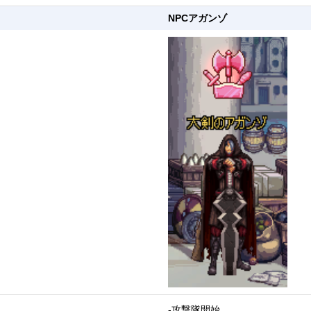
NPCアガンゾ
-攻撃隊開始