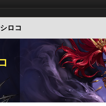
形のシロコ
コ