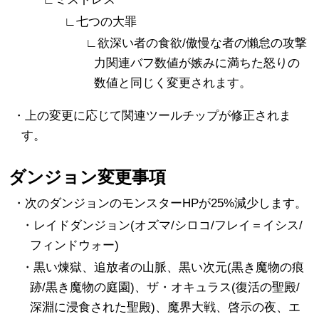
∟七つの大罪
∟欲深い者の食欲/傲慢な者の懶怠の攻撃
力関連バフ数値が嫉みに満ちた怒りの
数値と同じく変更されます。
・上の変更に応じて関連ツールチップが修正されま
す。
ダンジョン変更事項
・次のダンジョンのモンスターHPが25%減少します。
・レイドダンジョン(オズマ/シロコ/フレイ＝イシス/
フィンドウォー)
・黒い煉獄、追放者の山脈、黒い次元(黒き魔物の痕
跡/黒き魔物の庭園)、ザ・オキュラス(復活の聖殿/
深淵に浸食された聖殿)、魔界大戦、啓示の夜、エ