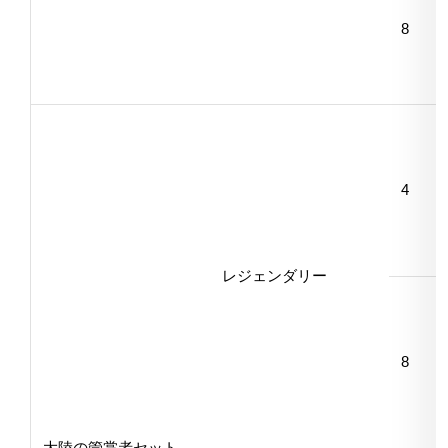
8
4
レジェンダリー
8
大陸の管掌者セット