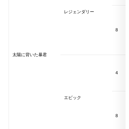
レジェンダリー
8
太陽に背いた暴君
4
エピック
8