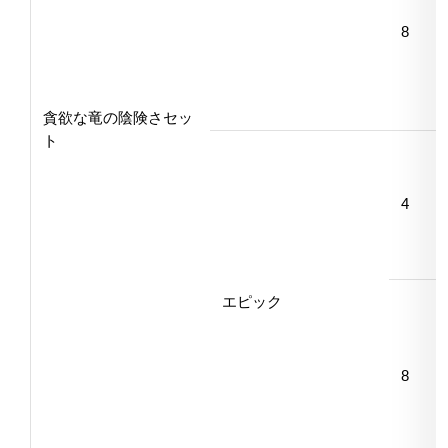
8
貪欲な竜の陰険さセッ
ト
4
エピック
8