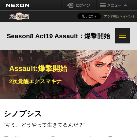
ローディング速度改善
NEXON
ログイン
週間競売システム追加
コンテンツ改善
アラド戦記
> イベント
その他の変更事項
Season8 Act19 Assault：爆撃開始
Assault:爆撃開始
転職:アサルト
1次覚醒イントルーダー
2次覚醒エクスマキナ
2次覚醒エクスマキナ
真覚醒真アサルト
追加変更事項
シノプシス
"キミ、どうやって生きてるんだ？"