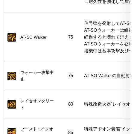
→耐久性を強化して盾が
信号弾を発射してAT-S
AT-SOウォーカーは
AT-SO Walker
75
経過すると壊れて消えま
AT-SOウォーカーを
搭乗中は基本攻撃及び一
ウォーカー攻撃中
75
AT-SO Walkerの自
止
レイセオンクリー
80
特殊改造火器`レイセオ
ト
ブースト : イクオ
特殊アドオン装備`イク
85