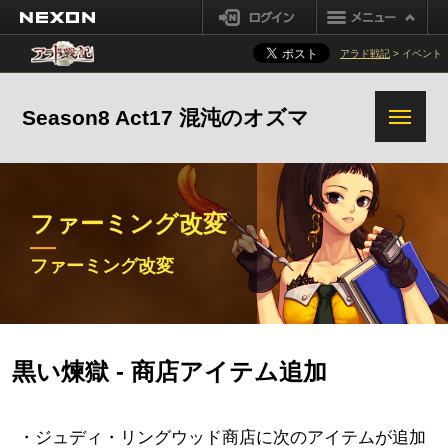
レミディア・クリソス : 信頼の聖杯
NEXON
ログイン
レイド商店
アラド戦記
> イベント
追加変更事項
Season8 Act17 混沌のオズマ
ファーミング改変
ファーミング改変
黒い煉獄 - 商店アイテム追加
ファーミング改変先行実
ファーミング改変
装の経緯
・ジュディ・リングウッド商店に次のアイテムが追加