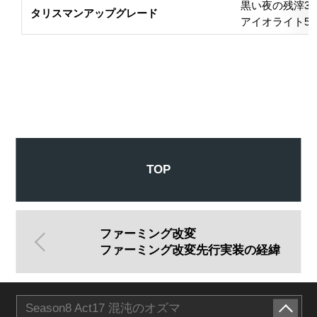
黒い夜の残滓30
タリスマンアップグレード
アイオライト50
TOP
ファーミング改変
ファーミング改変先行実装の経緯
Season8 Act17 混沌のオズマ