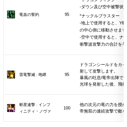
-ダウン及び空中被撃状
竜血の誓約
95
*ナックルブラスター
-地上で使用すると、Y
の中心側に移動させます
-空中で使用すると、ナ
衝撃波攻撃力の合計を与
ドラゴンシールドをカイ
射して攻撃します。
雷竜撃滅 : 咆哮
95
暴風の吐息/竜帝出陣で
光球を発射した後、飛行
斬星連撃 : インフ
他の次元の竜の力を授か
100
ィニティ・ノヴァ
帝無双の連続攻撃で敵を