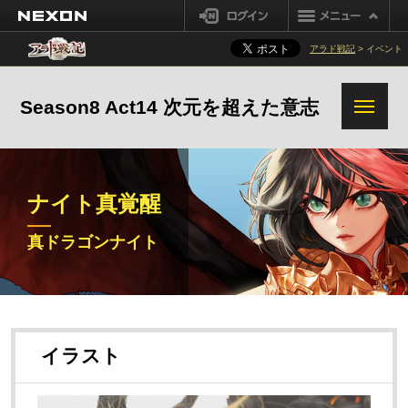
NEXON
ログイン
アラド戦記
> イベント
Season8 Act14 次元を超えた意志
ナイト真覚醒
真エルブンナイト
真カオス
真ドラゴンナイト
真パラディン
真ドラゴンナイト
イラスト