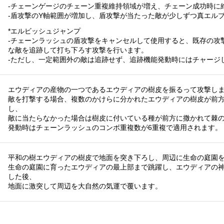
-チェーンゲージのチェーン重複維持領域が増え、チェーン成功時に
-盾攻撃のY軸範囲が増加し、盾攻撃が当たった敵が少しずつ真エル
*エルビッシュジャンプ
-チェーンラッシュの盾攻撃をキャンセルして使用すると、既存の攻
な敵を追跡して打ち下ろす攻撃を行います。
-ただし、一定範囲外の敵は追跡せず、追跡機能発動時にはチャージ
エウディアの産物の一つであるエウディアの樹皮を振るって攻撃し
敵を打撃する場合、複数のかけらに分かれたエウディアの樹皮が前
し、
敵に当たらなかった場合は樹皮に付いている種が前方に撒かれて棘
発動時はチェーンラッシュのコンボ重複数が6重複で適用されます。
平和の樹エウディアの樹皮で地面を突き下ろし、周辺に生命の庭園
生命の庭園に育ったエウディアの最上部まで跳躍し、エウディアの
した後、
地面に激突して周辺を大自然の気運で覆います。