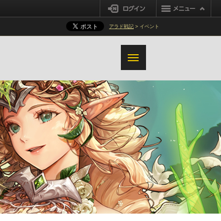
ログイン
アラド戦記
> イベント
真エルブンナイト
真カオス
真パラディン
真ドラゴンナイト