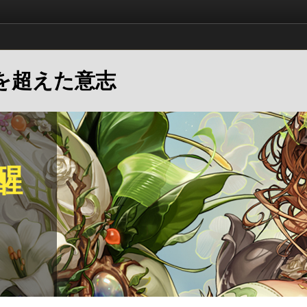
次元を超えた意志
醒
ト