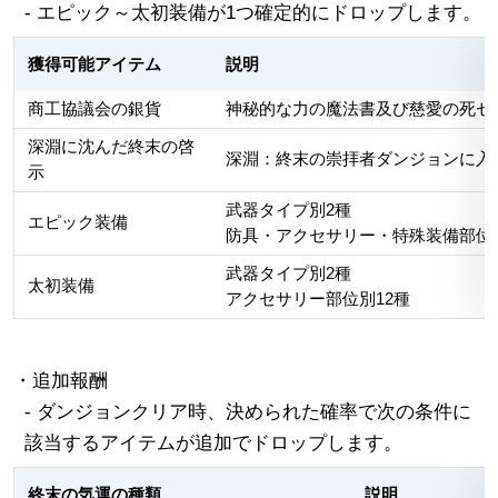
- エピック～太初装備が1つ確定的にドロップします。
獲得可能アイテム
説明
商工協議会の銀貨
神秘的な力の魔法書及び慈愛の死セ
深淵に沈んだ終末の啓
深淵：終末の崇拝者ダンジョンに入
示
武器タイプ別2種
エピック装備
防具・アクセサリー・特殊装備部位別
武器タイプ別2種
太初装備
アクセサリー部位別12種
・追加報酬
- ダンジョンクリア時、決められた確率で次の条件に
該当するアイテムが追加でドロップします。
終末の気運の種類
説明