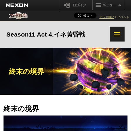
NEXON
ログイン
アラド戦記
> イベント
Season11 Act 4.イネ黄昏戦
終末の境界
終末の境界