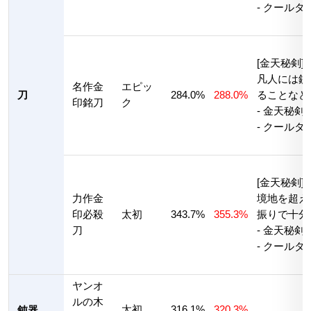
- クールタ
[金天秘剣]
凡人には鋭
名作金
エピッ
刀
284.0%
288.0%
ることなど
印銘刀
ク
- 金天秘剣
- クールタ
[金天秘剣]
力作金
境地を超え
印必殺
太初
343.7%
355.3%
振りで十分
刀
- 金天秘剣
- クールタ
ヤンオ
ルの木
太初
316.1%
320.3%
鈍器