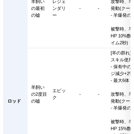
羊飼い
レジェ
攻撃時、羊
の最初
ンダリ
-
-
発動(クール
の嘘
ー
- 羊爆発のダ
被撃時、羊
HP 10%
イム2秒)
[羊の群れ]
スキル使用
- 保有中
ジ減少+2%
- 最大6体
羊飼い
エピッ
の2度目
-
-
攻撃時、羊
ク
ロッド
の嘘
発動(クール
- 羊爆発のダ
被撃時、羊
HP 15%