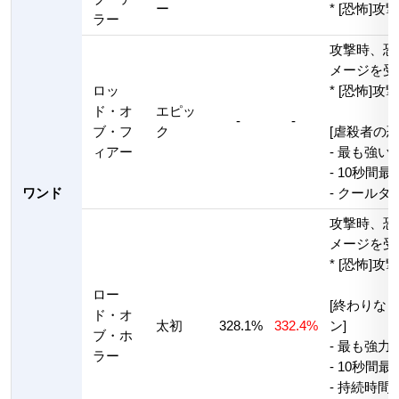
ー
* [恐怖]攻
ラー
攻撃時、恐
メージを受け
ロッ
* [恐怖]攻
ド・オ
エピッ
-
-
ブ・フ
ク
[虐殺者の恐
ィアー
- 最も強
- 10秒間
ワンド
- クールタ
攻撃時、恐
メージを受け
* [恐怖]攻
ロー
[終わりなき
ド・オ
太初
328.1%
332.4%
ン]
ブ・ホ
- 最も強
ラー
- 10秒間
- 持続時