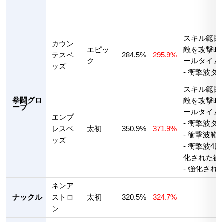
スキル範囲
カウン
エピッ
敵を攻撃時
テスベ
284.5%
295.9%
ク
ールタイム0
ッズ
- 衝撃波ダメ
スキル範囲
拳闘グロ
敵を攻撃時
ーブ
ールタイム0
エンプ
- 衝撃波ダメ
レスベ
太初
350.9%
371.9%
- 衝撃波範
ッズ
- 衝撃波
化された衝
- 強化され
ネンア
ナックル
ストロ
太初
320.5%
324.7%
ン