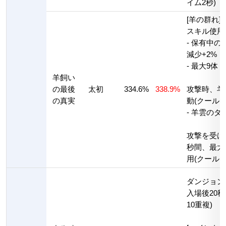
イム2秒)
[羊の群れ]
スキル使用
- 保有中
減少+2%
- 最大9体
羊飼い
の最後
太初
334.6%
338.9%
攻撃時、羊
の真実
動(クールタ
- 羊雲のダメ
攻撃を受け
秒間、最大
用(クールタ
ダンジョン
入場後20
10重複)