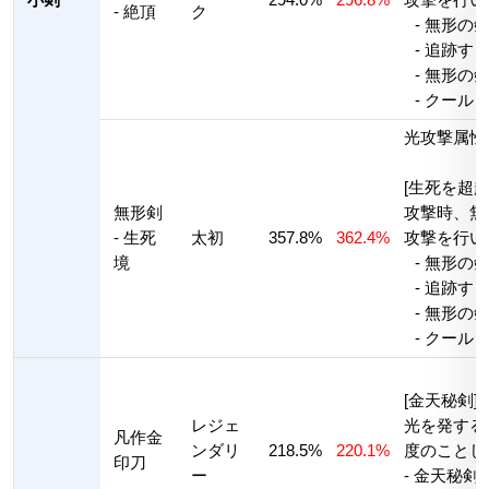
- 絶頂
ク
- 無形の
- 追跡す
- 無形の
- クール
光攻撃属性
[生死を超
無形剣
攻撃時、無
- 生死
太初
357.8%
362.4%
攻撃を行い
境
- 無形の
- 追跡す
- 無形の
- クール
[金天秘剣]
レジェ
光を発する
凡作金
ンダリ
218.5%
220.1%
度のことし
印刀
ー
- 金天秘剣