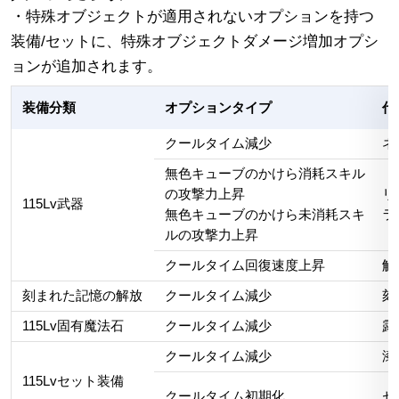
・特殊オブジェクトが適用されないオプションを持つ
装備/セットに、特殊オブジェクトダメージ増加オプシ
ョンが追加されます。
装備分類
オプションタイプ
代
クールタイム減少
ネ
無色キューブのかけら消耗スキル
の攻撃力上昇
リ
115Lv武器
無色キューブのかけら未消耗スキ
ラ
ルの攻撃力上昇
クールタイム回復速度上昇
解
刻まれた記憶の解放
クールタイム減少
刻
115Lv固有魔法石
クールタイム減少
露
クールタイム減少
漆
115Lvセット装備
クールタイム初期化
セ