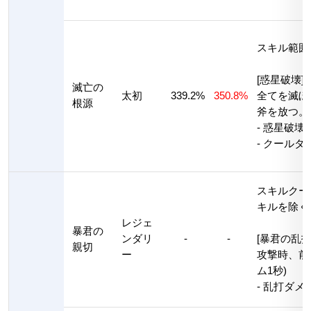
スキル範囲
[惑星破壊]
滅亡の
太初
339.2%
350.8%
全てを滅ぼ
根源
斧を放つ。
- 惑星破壊
- クールタ
スキルクー
キルを除く
レジェ
暴君の
ンダリ
-
-
[暴君の乱打
親切
ー
攻撃時、前
ム1秒)
- 乱打ダメー