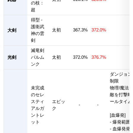
の枝：
超
得型 -
護衛武
太初
367.3%
372.0%
大剣
神の雲
剣
滅竜剣
光剣
バルム
太初
372.0%
376.7%
ンク
ダンジョン
制限
未完成
物理/魔法ダ
のセレ
敵を打撃時
スティ
エピッ
ールタイム1
-
-
アルガ
ク
ントレ
[血爆発]
ット
- 爆発範囲
- 血爆発発