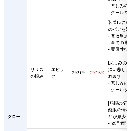
- 悲しみの
- クールタ
装着時に悲
のバフを適
- 闇攻撃属
- 全ての速度
- 闇属性抵抗
[悲しみの球
リリス
エピッ
深い悲しみ
292.0%
297.5%
の恨み
ク
れます。
- 悲しみの
- クールタ
[怨恨の情]
怨恨の情を
クロー
ジが減少し
- 物理/魔