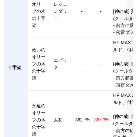
オリー
レジェ
ブの木
ンダリ
-
-
[神の成] 
の十字
ー
(クールタイ
架
- 前方に
- 落雷ダメー
HP MAX
救いの
ルド」付与
オリー
エピッ
ブの木
-
-
[神の成] 
ク
十字架
の十字
(クールタイ
架
- 前方範
- 落雷ダメー
HP MAX
ルド」付与
永遠の
オリー
[神の成] 
ブの木
太初
362.7%
367.3%
(クールタイ
の十字
- 前方の
架