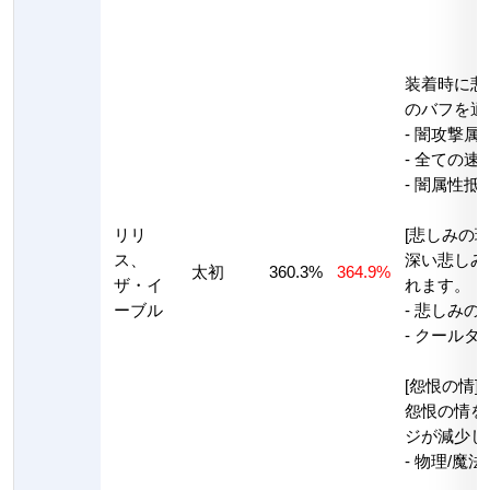
装着時に悲
のバフを適
- 闇攻撃属
- 全ての速度
- 闇属性抵抗
リリ
[悲しみの球
ス、
深い悲しみ
太初
360.3%
364.9%
ザ・イ
れます。
ーブル
- 悲しみの
- クールタ
[怨恨の情]
怨恨の情を
ジが減少し
- 物理/魔