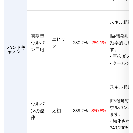
スキル範囲
初期型
[巨砲発射]
エピッ
ウルバ
280.2%
284.1%
効率的に改
ク
ハンドキ
ン巨砲
す。
ャノン
- 巨砲ダメー
- クールタ
スキル範囲
[巨砲発射]
ウルバ
ウルバンの
ンの傑
太初
339.2%
350.8%
ます。
作
- 強化さ
340,200%