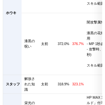
スキル範囲
ホウキ
闇攻撃属性
漆黒の花畑
用
漆黒の
太初
372.0%
376.7%
- MP 1秒
呪い
- 攻撃時、
秒)
スキル範囲
解放さ
スタッフ
れた知
太初
318.9%
323.1%
識
HP MAX
栄光の
ルド」付与