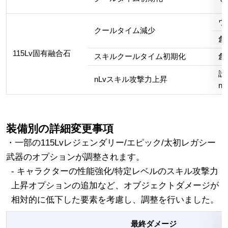
ヴ
クールタイム減少
創
115Lv固有融合石
スキルクールタイム初期化
創
設
nLvスキル攻撃力上昇
nL
装備別の詳細変更事項
・一部の115Lvレジェンダリー/エピック/太初レガシー
武器のオプションが調整されます。
- キャラクターの性能強化/特定レベルのスキル攻撃力
上昇オプションの追加など、オブジェクトダメージが
相対的に低下した要素を考慮し、調整を行いました。
最終ダメージ