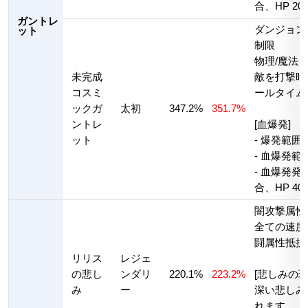
合、HP 2
ガントレ
ダンジョン
ット
制限
物理/魔法ダ
未完成
敵を打撃時
コスミ
ールタイム1
ックガ
太初
347.2%
351.7%
ントレ
[血爆発]
ット
- 爆発範囲
- 血爆発範
- 血爆発発
合、HP 4
闇攻撃属性
全ての速度+
闘属性抵抗+
リリス
レジェ
の悲し
ンダリ
220.1%
223.2%
[悲しみの球
み
ー
深い悲しみ
れます。