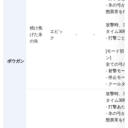
- 氷の弓
態異常を付
攻撃時、3
焼け焦
エピッ
タイム30秒
げた氷
-
-
ク
- 打撃ごと
の矢
[モード切り
ン]
ボウガン
全ての弓が
- 射撃モ
- 停止モ
- クールタ
攻撃時、3
タイム30秒
- 打撃あた
- 氷の弓
態異常を付