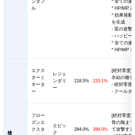
ンダフ
* 全ての速
ル
* HP/MP 
* 効果発
を生成
- 雷の攻撃力 
- ハッピー(
* 全ての速
* HP/MP 
エクス
[絶対零度]
レジェ
ターミ
氷結の槍を
ンダリ
218.5%
220.1%
ネータ
- 絶対零度
ー
ー
- クールタ
フロー
[絶対零度]
ズンエ
骨の髄まで
エピッ
クスタ
284.0%
288.0%
て攻撃する
ク
槍