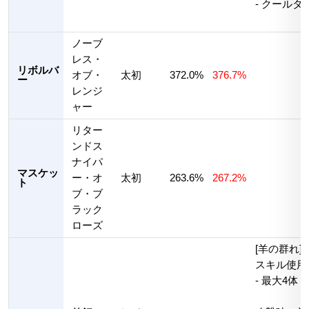
- クールタ
ノーブ
レス・
リボルバ
オブ・
太初
372.0%
376.7%
ー
レンジ
ャー
リター
ンドス
ナイパ
マスケッ
ー・オ
太初
263.6%
267.2%
ト
ブ・ブ
ラック
ローズ
[羊の群れ]
スキル使用
- 最大4体