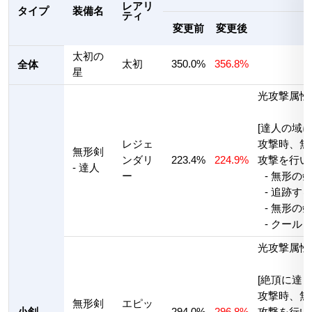
レアリ
タイプ
装備名
ティ
変更前
変更後
太初の
太初
350.0%
356.8%
全体
星
光攻撃属性
[達人の域
レジェ
攻撃時、無
無形剣
ンダリ
223.4%
224.9%
攻撃を行い
- 達人
ー
- 無形の
- 追跡す
- 無形の
- クール
光攻撃属性
[絶頂に達
攻撃時、無
無形剣
エピッ
小剣
294.0%
296.8%
攻撃を行い