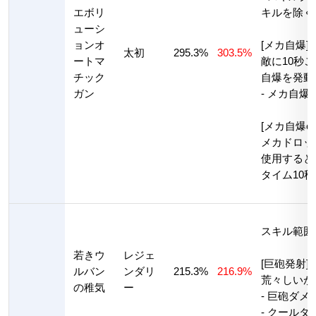
エボリ
キルを除く
ューシ
ョンオ
[メカ自爆]
太初
295.3%
303.5%
ートマ
敵に10秒
チック
自爆を発動
ガン
- メカ自爆
[メカ自爆on
メカドロッ
使用すると
タイム10秒
スキル範囲
若きウ
レジェ
[巨砲発射]
ルバン
ンダリ
215.3%
216.9%
荒々しいが
の稚気
ー
- 巨砲ダメー
- クールタ