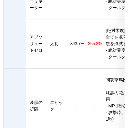
ーミネ
- 絶対零度
ーター
- クールタ
[絶対零度]
アブソ
全てを凍ら
リュー
太初
343.7%
355.3%
敵を殲滅す
トゼロ
- 絶対零度
- クールタ
闇攻撃属性
漆黒の花畑
用
漆黒の
エピッ
-
-
- MP 1秒
折願
ク
- 攻撃時、
1秒)