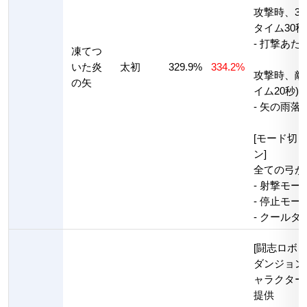
攻撃時、3
タイム30秒
- 打撃あた
凍てつ
いた炎
太初
329.9%
334.2%
攻撃時、敵
の矢
イム20秒)
- 矢の雨落
[モード切り
ン]
全ての弓が
- 射撃モ
- 停止モ
- クールタ
[闘志ロボッ
ダンジョン
ャラクター
提供