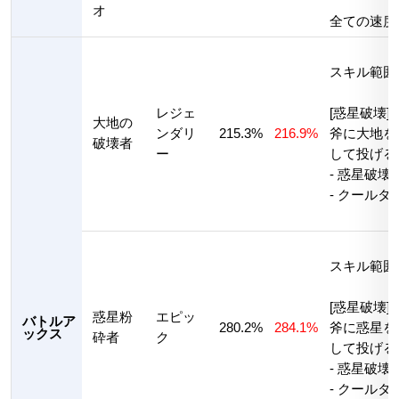
オ
全ての速度+
スキル範囲
レジェ
[惑星破壊]
大地の
ンダリ
215.3%
216.9%
斧に大地を
破壊者
ー
して投げる
- 惑星破壊
- クールタ
スキル範囲
[惑星破壊]
惑星粉
エピッ
バトルア
280.2%
284.1%
斧に惑星を
ックス
砕者
ク
して投げる
- 惑星破壊
- クールタ