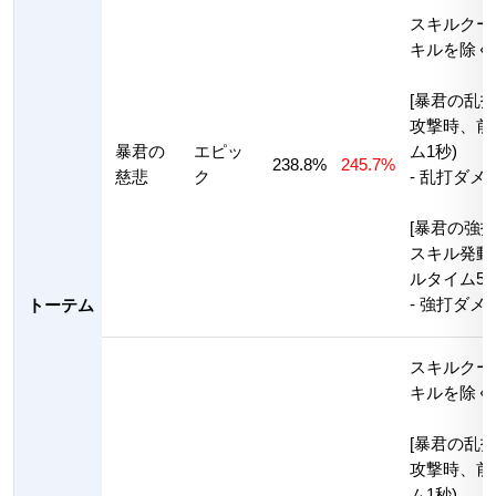
スキルクー
キルを除く
[暴君の乱打
攻撃時、前
暴君の
エピッ
ム1秒)
238.8%
245.7%
慈悲
ク
- 乱打ダメー
[暴君の強打
スキル発動
ルタイム5秒
- 強打ダメー
トーテム
スキルクー
キルを除く
[暴君の乱打
攻撃時、前
ム1秒)