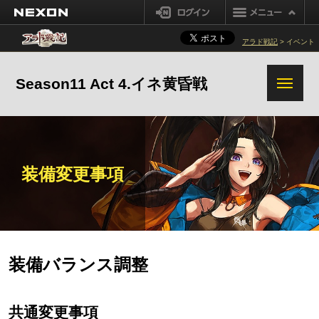
NEXON
ログイン
アラド戦記
> イベント
Season11 Act 4.イネ黄昏戦
装備変更事項
装備バランス調整
共通変更事項