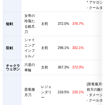
* アケロン
- クールタ
女帝の
玲瓏た
太初
372.0%
376.7%
短剣
る銀爪
刀
シャイ
ニング
太初
298.1%
302.1%
双剣
インフ
ェルノ
六道の
チャクラ
太初
367.3%
372.0%
ウェポン
車輪
[黒竜偃月斬
レジェ
黒竜偃
前方の敵を
ンダリ
218.5%
220.1%
月刀
- ダメージ量
ー
- クールタ