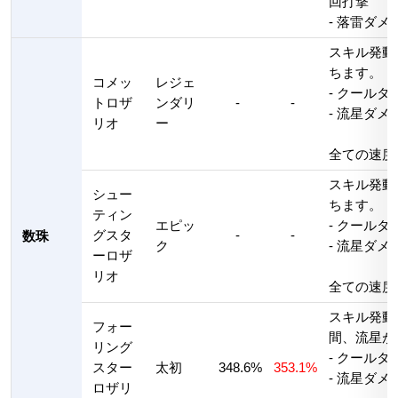
回打撃
- 落雷ダメー
スキル発動
ちます。
コメッ
レジェ
- クールタ
トロザ
ンダリ
-
-
- 流星ダメー
リオ
ー
全ての速度+
スキル発動
シュー
ちます。
ティン
エピッ
- クールタ
グスタ
-
-
数珠
ク
- 流星ダメー
ーロザ
リオ
全ての速度+
スキル発動
フォー
間、流星が
リング
- クールタ
スター
太初
348.6%
353.1%
- 流星ダメー
ロザリ