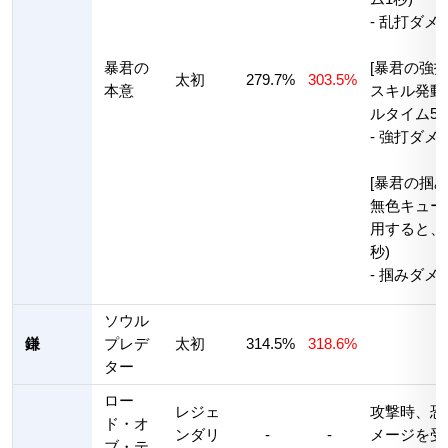
- 乱打ダメー
暴君の
[暴君の強打
太初
279.7%
303.5%
本意
スキル発動
ルタイム5秒
- 強打ダメー
[暴君の掴み
無色キュー
用すると、
秒)
- 掴みダメー
ソウル
鎌
プレデ
太初
314.5%
318.6%
ター
ロー
レジェ
攻撃時、恐
ド・オ
ンダリ
-
-
メージを受け
ブ・テ