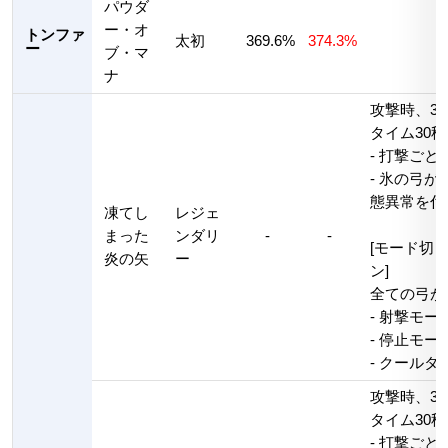
パウダ
ー・オ
トンファ
太初
369.6%
374.3%
ー
ブ・マ
ナ
攻撃時、3
タイム30秒
- 打撃ごと
- 氷の弓
態異常を付
凍てし
レジェ
まった
ンダリ
-
-
[モード切り
炎の矢
ー
ン]
全ての弓が
- 射撃モ
- 停止モ
- クールタ
攻撃時、3
タイム30秒
- 打撃ごと