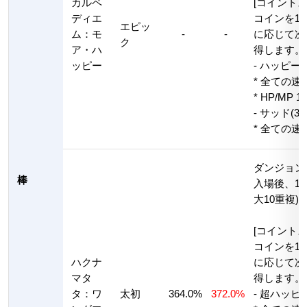
カルペ
[コイントス
ディエ
コインを1
エピッ
ム：モ
-
-
に応じて次
ク
ア・ハ
得します。
ッピー
- ハッピー(
* 全ての速
* HP/MP 
- サッド(30
* 全ての速
ダンジョン
棒
入場後、1
大10重複)
[コイントス
コインを1
ハクナ
に応じて次
マタ
得します。
タ：ワ
太初
364.0%
372.0%
- 超ハッピー