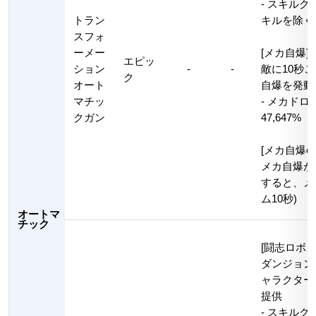
- スキルク
トラン
キルを除く
スフォ
ーメー
[メカ自爆]
エピッ
ション
-
-
敵に10秒
ク
オート
自爆を発動
マチッ
- メカド
クガン
47,647%
[メカ自爆on
メカ自爆が
すると、メ
ム10秒)
オートマ
チック
[闘志ロボッ
ダンジョン
ャラクター
提供
- スキルク