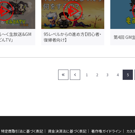
る～く生放送＆GM
95レベルからの進め方【初心者・
第4回 GM
んTV」
復帰者向け】
1
2
3
4
5
特定商取引法に基づく表記
資金決済法に基づく表記
著作権ガイドライン
カス