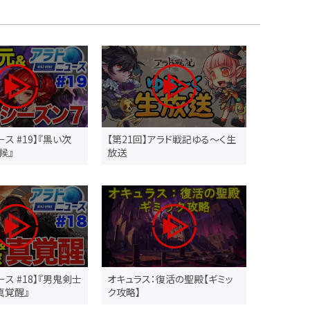
ス #19】『黒い次
【第21回】アラド戦記ゆる～く生
候』
放送
ース #18】『男鬼剣士
オキュラス：復活の聖殿【ギミッ
真覚醒』
ク攻略】