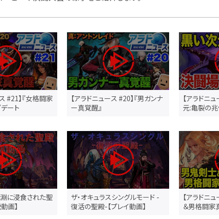
ス #21】『女格闘家
【アラドニュース #20】『男ガンナ
【アラドニュー
プデート
ー真覚醒』
元:亀裂の兆
深淵に浸食された聖
ザ・オキュラスシングルモード -
【アラドニュ
説動画】
復活の聖殿-【プレイ動画】
＆男格闘家