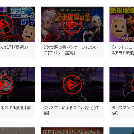
 #17】『帰還』ア
2次覚醒の書パッケージについ
【アラドニュ
て【アバター鑑賞】
&アラド流
よるスキル変化【前
タリスマンによるスキル変化【中
タリスマン
編】
編】