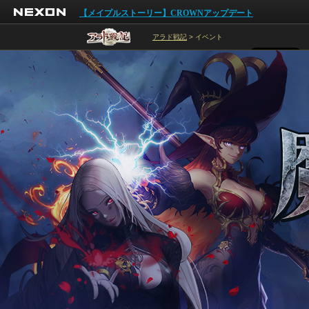
NEXON
【メイプルストーリー】CROWNアップデート
アラド戦記
> イベント