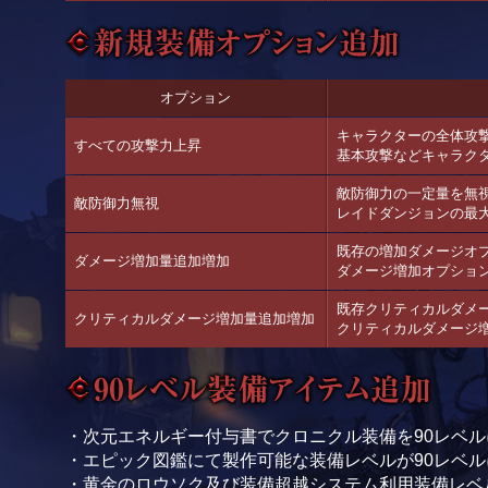
オプション
キャラクターの全体攻
すべての攻撃力上昇
基本攻撃などキャラク
敵防御力の一定量を無
敵防御力無視
レイドダンジョンの最
既存の増加ダメージオ
ダメージ増加量追加増加
ダメージ増加オプショ
既存クリティカルダメ
クリティカルダメージ増加量追加増加
クリティカルダメージ
・次元エネルギー付与書でクロニクル装備を90レベ
・エピック図鑑にて製作可能な装備レベルが90レベル
・黄金のロウソク及び装備超越システム利用装備レベ