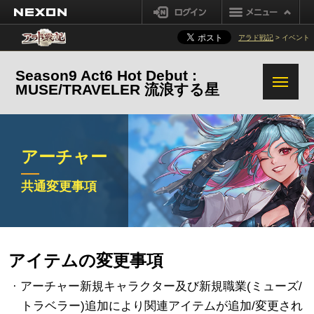
NEXON
ログイン
アラド戦記
> イベント
Season9 Act6 Hot Debut :
MUSE/TRAVELER 流浪する星
アーチャー
アーチャー
ミューズ
共通変更事項
トラベラー
共通変更事項
アイテムの変更事項
· アーチャー新規キャラクター及び新規職業(ミューズ/
トラベラー)追加により関連アイテムが追加/変更され