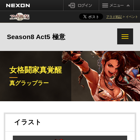
NEXON
ログイン
アラド戦記
> イベント
Season8 Act5 極意
女格闘家真覚醒
真ネンマスター
真ストライカー
真グラップラー
真喧嘩屋
真グラップラー
イラスト