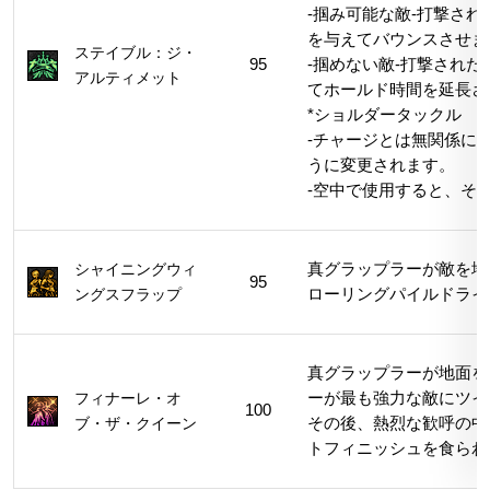
-掴み可能な敵-打撃さ
を与えてバウンスさせま
ステイブル：ジ・
95
-掴めない敵-打撃され
アルティメット
てホールド時間を延長さ
*ショルダータックル
-チャージとは無関係に
うに変更されます。
-空中で使用すると、そ
シャイニングウィ
真グラップラーが敵を地
95
ングスフラップ
ローリングパイルドライ
真グラップラーが地面を
フィナーレ・オ
ーが最も強力な敵にツイ
100
ブ・ザ・クイーン
その後、熱烈な歓呼の中
トフィニッシュを食らわ