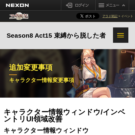
NEXON
ログイン
アラド戦記
> イベント
Season8 Act15 束縛から脱した者
追加変更事項
キャラクター情報変更事項
キャラクター情報ウィンドウ/インベ
ントリUI領域改善
キャラクター情報ウィンドウ