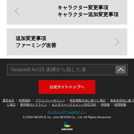
キャラクター変更事項
キャラクター追加変更事項
追加変更事項
ファーミング改善
Season8 Act15 束縛から脱した者
アラド戦記公式サイトへ
運営会社
利用規約
プライバシーポリシー
特定商取引法に基づく表記
資金決済法に基づ
く表記
著作権ガイドライン
カスタマーハラスメント対応方針
IR情報
採用情報
オンラインゲームはネクソン
© 2009 NEOPLE Inc. and NEXON Co., Ltd. All Rights Reserved.