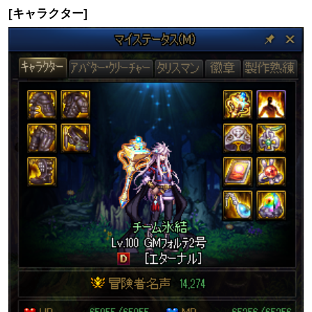
キャラクター情報変更事
ファーミング改善
[キャラクター]
項
エテルナシナジー変更事
カードアップグレードUI
項
改善
スキル自動セット機能追
追加変更事項
加