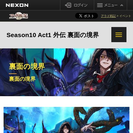
NEXON
ログイン
アラド戦記
> イベント
Season10 Act1 外伝 裏面の境界
裏面の境界
裏面の境界
裏面の境界報酬
裏面の境界