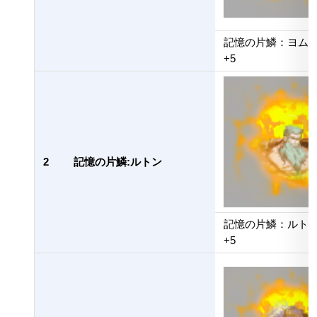
記憶の片鱗：ヨム
+5
2
記憶の片鱗:ルトン
記憶の片鱗：ルト
+5