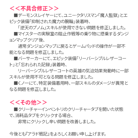
＜＜不具合修正＞＞
■デーモンスレイヤーにて、ユニークタリスマン「魔人監獄」とエ
ピック装備「抑制された魔力の腕輪」装着時、
「逆天のプノム」スキルが使用できない問題を修正しました。
■マイスターの実験室の阻止作戦等の乗り物に搭乗するダンジ
ョンマップクリア後、
通常ダンジョンマップに戻るとゲームパッドの操作が一部不
能となる問題を修正しました。
■バーサーカーにて、エピック装備「リーバーシブルレザーコー
ト」と「忘れられた記録」装着時、
リーバーシブルレザーコートの英雄の気迫効果発動時に一部
スキルが使用不可となる問題を修正しました。
■くノ一にて、特定装備着用時、一部スキルのダメージが異常と
なる問題を修正しました。
＜＜その他＞＞
■クリーチャーインベントリのクリーチャータブを開いた状態
で、消耗品タブをクリックする場合、
非常にクリックし辛い問題を改善しました。
今後とも『アラド戦記』をよろしくお願い申し上げます。