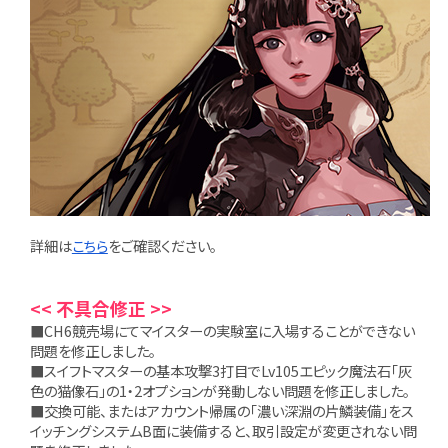
詳細は
こちら
をご確認ください。
<< 不具合修正 >>
■CH6競売場にてマイスターの実験室に入場することができない
問題を修正しました。
■スイフトマスターの基本攻撃3打目でLv105エピック魔法石「灰
色の猫像石」の1・2オプションが発動しない問題を修正しました。
■交換可能、またはアカウント帰属の「濃い深淵の片鱗装備」をス
イッチングシステムB面に装備すると、取引設定が変更されない問