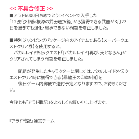
<< 不具合修正 >>
■アラド6000日おめでとう！イベントで入手した
「12強化8精錬根源の武器選択箱」から獲得できる武器が3月22
日を過ぎても強化・継承できない問題を修正しました。
■特別ジャンピングパッケージ内のアイテムである【スーパークエ
ストクリア券】を使用すると、
バカルレイド外伝クエスト「[バカルレイド]再び、天とならん」が
クリアされてしまう問題を修正しました。
問題が発生したキャラクターに関しては、バカルレイド外伝ク
エストクリア時に獲得できる【暴龍王の印章9個】を
後日ゲーム内郵便で送付予定となりますので、お待ちくださ
い。
今後とも『アラド戦記』をよろしくお願い申し上げます。
『アラド戦記』運営チーム