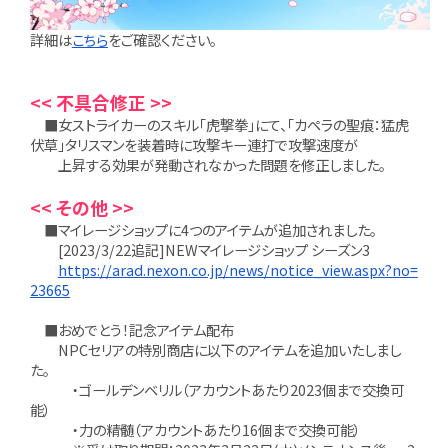
詳細は
こちら
をご確認ください。
<< 不具合修正 >>
■女ストライカーのスキル「虎撃拳」にて、「カペラの聖痕：猛虎
伏草」タリスマンを装着時に攻撃キー連打で攻撃速度が
上昇する効果が発動されなかった問題を修正しました。
<< その他 >>
■マイレージショップに4つのアイテムが追加されました。
[2023/3/22追記]NEWマイレージショップ シーズン3
https://arad.nexon.co.jp/news/notice_view.aspx?no=
23665
■おめでとう！記念アイテム配布
NPCセリアの特別商店に以下のアイテムを追加いたしまし
た。
・ゴールデンベリル（アカウントあたり2023個まで交換可
能）
・力の精髄（アカウントあたり16個まで交換可能）