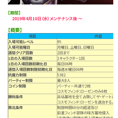
【期間】
2019年4月10日（水）メンテナンス後 ～
【概要】
項目
内容
入場可能レベル
95
入場可能曜日
月曜日、土曜日、日曜日
週間クリア回数
2回まで
1日の入場回数
1キャラクター1回
1日の入場回数初期化日
毎日06時
週間入場回数制限初期化日
毎週水曜日06時
抗魔力制限
5382
パーティー制限
最大8人
コイン制限
パーティー共通で2枚
コスモフィンド:ローゼンのみ6枚
勝利条件
兵站基地を全て占領してザ・ゲートに
コスモフィンド:ローゼンを退治する。
敗北条件
制限時間60分の超過及び
前進フィンド部隊の味方基地侵入
(失敗後に郵便で再入場券が支給され