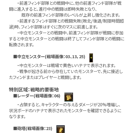
・前進フィンド部隊との戦闘中に、他の前進フィンド部隊が戦
闘に進入すると、進行中の戦闘は即時失敗となり、
既存の前進フィンド部隊のレベルが上昇し強化されます。
・前進するフィンド部隊との戦闘失敗(敗北/後退/制限時間超
過)時、フィンド部隊はすぐに次のマスに前進します。
・中立モンスターとの戦闘中、前進フィンド部隊が戦闘に参加
すると中立モンスターとの戦闘は終了してフィンド部隊との戦闘に
転換されます。
■中立モンスター(戦場画像：03、13，25)
・中立モンスターは戦場で黄色いハテナで表示されます。
・戦争が起きる前から存在していたモンスターで、先に接近し
たフィンドまたはプレイヤーと戦闘します。
特別区域：戦略的要衝地
■レーダー(戦場画像：06)
・占領すると、キャラクターの与えるダメージが20%増幅し、
状況ボードのハテナで表示されたモンスターを確認できるように
なります。
■砲塔(戦場画像：23)