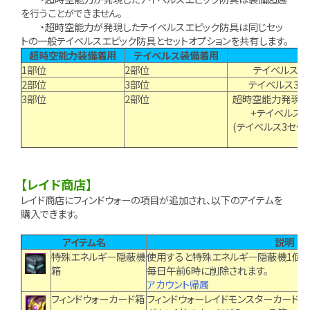
を行うことができません。
・超時空能力が発現したテイベルスエピック防具は同じセッ
トの一般テイベルスエピック防具とセットオプションを共有します。
超時空能力装備着用
テイベルス装備着用
1部位
2部位
テイベルス3
2部位
3部位
テイベルス3,
3部位
2部位
超時空能力発現装
+テイベルス
(テイベルス3セッ
【レイド商店】
レイド商店にフィンドウォーの項目が追加され、以下のアイテムを
購入できます。
アイテム名
説明
特殊エネルギー隠蔽機
使用すると特殊エネルギー隠蔽機1個を
箱
毎日午前6時に削除されます。
アカウント帰属
フィンドウォーカード箱
フィンドウォーレイドモンスターカード(