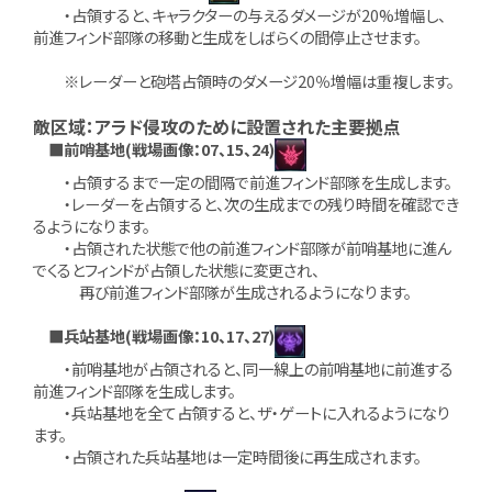
・占領すると、キャラクターの与えるダメージが20%増幅し、
前進フィンド部隊の移動と生成をしばらくの間停止させます。
※レーダーと砲塔占領時のダメージ20％増幅は重複します。
敵区域：アラド侵攻のために設置された主要拠点
■前哨基地(戦場画像：07、15、24)
・占領するまで一定の間隔で前進フィンド部隊を生成します。
・レーダーを占領すると、次の生成までの残り時間を確認でき
るようになります。
・占領された状態で他の前進フィンド部隊が前哨基地に進ん
でくるとフィンドが占領した状態に変更され、
再び前進フィンド部隊が生成されるようになります。
■兵站基地(戦場画像：10、17、27)
・前哨基地が占領されると、同一線上の前哨基地に前進する
前進フィンド部隊を生成します。
・兵站基地を全て占領すると、ザ・ゲートに入れるようになり
ます。
・占領された兵站基地は一定時間後に再生成されます。