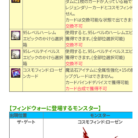
ダムに1枚のカードが入っている箱です。
レジェンダリーカードとコスモフィンド:
せん。
カードは交換可能な状態で出てきます。
交換不可
95レベルハーレム
使用すると、95レベルのハーレムエピッ
エピックのかけら選択
獲得できます。(全部位選択可能)
箱
交換不可
95レベルテイベルス
使用すると、95レベルテイベルスエピッ
エピックのかけら選択
獲得できます。(全部位選択可能)
箱
交換不可
コスモフィンド:ローゼ
魔法石アイテムに全属性強化+15の魔
ンカード
ップグレードはできません。
カードバインドデバイスで獲得可能
カード合成で獲得不可
【フィンドウォーに登場するモンスター】
出現位置
モンスター
ザ・ゲート
コスモフィンド:ローゼン