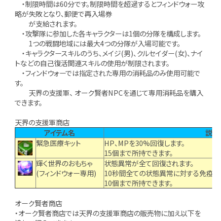
・制限時間は60分です。制限時間を超過するとフィンドウォー攻
略が失敗となり、郵便で再入場券
が支給されます。
・攻撃隊に参加した各キャラクターは1個の分隊を構成します。
1つの戦闘地域には最大4つの分隊が入場可能です。
・キャラクタースキルのうち、メイジ(男)、クルセイダー(女)、ナイ
トなどの自己復活関連スキルの使用が制限されます。
・フィンドウォーでは指定された専用の消耗品のみ使用可能で
す。
天界の支援軍、 オーク賢者NPCを通じて専用消耗品を購入
できます。
天界の支援軍商店
アイテム名
説明
緊急医療キット
HP、MPを30%回復します。
15個まで所持できます。
輝く世界のおもちゃ
状態異常が全て回復されます。
(フィンドウォー専用)
10秒間全ての状態異常に対する免疫状
10個まで所持できます。
オーク賢者商店
・オーク賢者商店では天界の支援軍商店の販売物に加え以下を