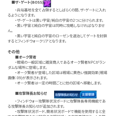
■ザ・ゲート(BOSS)
・兵站基地を全て占領するとしばらくの間、ザ・ゲートに入れ
るようになります。
・ザ・ゲートは黒い宇宙/純白の宇宙の2つに分けられます。
・黒い宇宙と純白の宇宙は同時に攻略しなければなりませ
ん。
・黒い宇宙と純白の宇宙のローゼンを退治してゲートを封鎖
するとフィンドウォークリアとなります。
その他
■オーク賢者
・戦場の一般区域に雑貨商人であるオーク賢者NPCがラン
ダムな場所に登場します。
・オーク賢者が登場した区域は戦場に黄色い強調効果(戦場
画像：09)が表示されます。
・オーク賢者は一定の時間ごとに他の区域へ移動します。
■攻撃隊長お知らせ
・フィンドウォー攻撃隊状況ボードに攻撃隊長専用機能であ
る攻撃隊長お知らせが追加されます。
・攻撃隊状況ボード、簡易状況ボードで機能を使用すると全