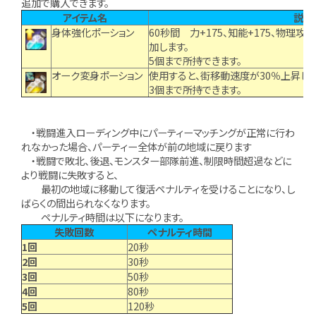
追加で購入できます。
アイテム名
説明
身体強化ポーション
60秒間 力+175、知能+175、物理攻
加します。
5個まで所持できます。
オーク変身ポーション
使用すると、街移動速度が30％上昇しま
3個まで所持できます。
・戦闘進入ローディング中にパーティーマッチングが正常に行わ
れなかった場合、パーティー全体が前の地域に戻ります
・戦闘で敗北、後退、モンスター部隊前進、制限時間超過などに
より戦闘に失敗すると、
最初の地域に移動して復活ペナルティを受けることになり、し
ばらくの間出られなくなります。
ペナルティ時間は以下になります。
失敗回数
ペナルティ時間
1回
20秒
2回
30秒
3回
50秒
4回
80秒
5回
120秒