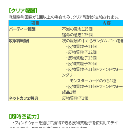
【クリア報酬】
戦闘勝利回数が1回以上の場合のみ、クリア報酬が支給されます。
項目
内容
パーティー報酬
不滅の意志125個
宿命の意志125個
攻撃隊報酬
次の報酬の中からランダムに1つを獲得
・反物質粒子11個
・反物質粒子12個
・反物質粒子13個
・反物質粒子20個
・反物質粒子11個+フィンドウォーユ
ンダリー
モンスターカードのうち1種
・反物質粒子11個+フィンドウォーエ
成品1種
ネットカフェ特典
反物質粒子1個
【超時空能力】
・フィンドウォーを通じて獲得できる反物質粒子を使用してテイ