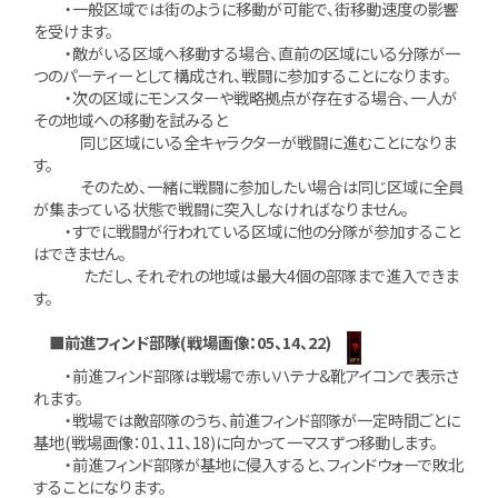
・一般区域では街のように移動が可能で、街移動速度の影響
を受けます。
・敵がいる区域へ移動する場合、直前の区域にいる分隊が一
つのパーティーとして構成され、戦闘に参加することになります。
・次の区域にモンスターや戦略拠点が存在する場合、一人が
その地域への移動を試みると
同じ区域にいる全キャラクターが戦闘に進むことになりま
す。
そのため、一緒に戦闘に参加したい場合は同じ区域に全員
が集まっている状態で戦闘に突入しなければなりません。
・すでに戦闘が行われている区域に他の分隊が参加すること
はできません。
ただし、それぞれの地域は最大4個の部隊まで進入できま
す。
■前進フィンド部隊(戦場画像：05、14、22)
・前進フィンド部隊は戦場で赤いハテナ&靴アイコンで表示さ
れます。
・戦場では敵部隊のうち、前進フィンド部隊が一定時間ごとに
基地(戦場画像：01、11、18)に向かって一マスずつ移動します。
・前進フィンド部隊が基地に侵入すると、フィンドウォーで敗北
することになります。