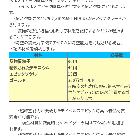
ベルスエピック防具を強化することができます。
テイベルスエピック防具を強化すると超時空能力が発現しま
す。
・超時空能力の発現は仮面の騎士NPCの装備アップグレードか
ら行えます。
装備の強化/増幅/魔法付与状態を維持するかどうか選択す
ることができます。
・時空の装備力学機でアイテムに時空能力を発現させる場合、
下記の材料を消耗します。
材料
必要数
反物質粒子
96個
精製されたテラニウム
40個
エピックソウル
10個
ゴールド
300万ゴールド
※時空の能力発現時、継承する装備の
付与オプションによって消費するゴー
合があります。
・超時空能力が発現したテイベルスエピック防具は装備材質
変更が可能です。
板金材質に変更時、クルセイダー専用オプションが追加さ
れます。
・超時空能力が発現したテイベルスエピック防具は装備超越