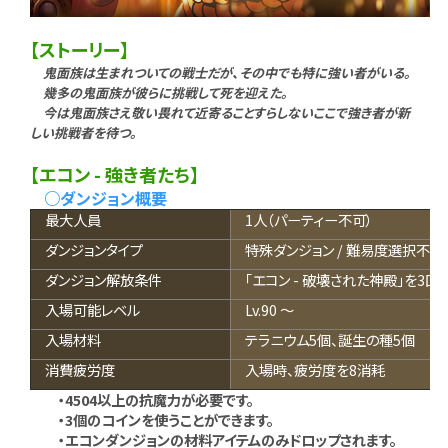
【ストーリー】
鬼面族は生まれついての戦士だが、その中でも特に強い者がいる。
幾多の鬼面族が彼らに挑戦して死を迎えた。
今は鬼面族さえ敬い畏れて近寄ることすらしないここで強き者が新
しい挑戦者を待つ。
【エコン - 強き者たち】
○ダンジョン概要
最大人員
1人（パーティー不可）
ダンジョンタイプ
特殊ダンジョン / 難易度選択不可
ダンジョン解放条件
「エコン - 破壊された神殿」を3回
入場可能レベル
Lv.90 ～
入場材料
テラニウム5個、誕生の種5個
消費疲労度
入場時、疲労度を8消耗
・4504以上の抗魔力が必要です。
・3個のコインを使うことができます。
・エコンダンジョンの材料アイテムのみドロップされます。