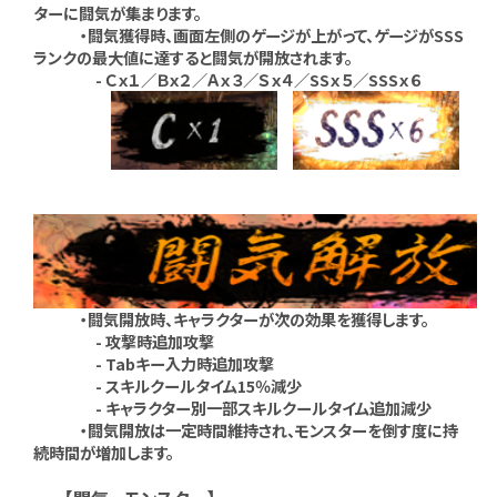
ターに闘気が集まります。
・闘気獲得時、画面左側のゲージが上がって、ゲージがSSS
ランクの最大値に達すると闘気が開放されます。
- Ｃｘ１／Ｂｘ２／Ａｘ３／Ｓｘ４／SSｘ５／SSSｘ６
・闘気開放時、キャラクターが次の効果を獲得します。
- 攻撃時追加攻撃
- Tabキー入力時追加攻撃
- スキルクールタイム15％減少
- キャラクター別一部スキルクールタイム追加減少
・闘気開放は一定時間維持され、モンスターを倒す度に持
続時間が増加します。