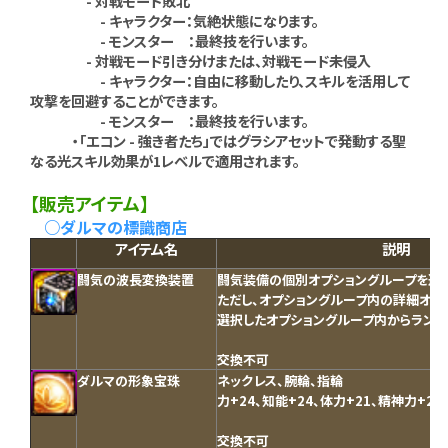
- 対戦モード敗北
- キャラクター：気絶状態になります。
- モンスター ：最終技を行います。
- 対戦モード引き分けまたは、対戦モード未侵入
- キャラクター：自由に移動したり、スキルを活用して
攻撃を回避することができます。
- モンスター ：最終技を行います。
・「エコン - 強き者たち」ではグラシアセットで発動する聖
なる光スキル効果が1レベルで適用されます。
【販売アイテム】
○ダルマの標識商店
アイテム名
説明
闘気の波長変換装置
闘気装備の個別オプショングループを選
ただし、オプショングループ内の詳細オプ
選択したオプショングループ内からランダ
交換不可
ダルマの形象宝珠
ネックレス、腕輪、指輪
力+24、知能+24、体力+21、精神力+21
交換不可