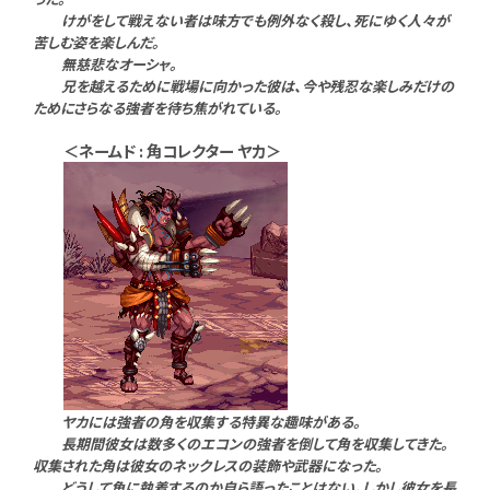
けがをして戦えない者は味方でも例外なく殺し、死にゆく人々が
苦しむ姿を楽しんだ。
無慈悲なオーシャ。
兄を越えるために戦場に向かった彼は、今や残忍な楽しみだけの
ためにさらなる強者を待ち焦がれている。
＜ネームド : 角コレクター ヤカ＞
ヤカには強者の角を収集する特異な趣味がある。
長期間彼女は数多くのエコンの強者を倒して角を収集してきた。
収集された角は彼女のネックレスの装飾や武器になった。
どうして角に執着するのか自ら語ったことはない。しかし彼女を長