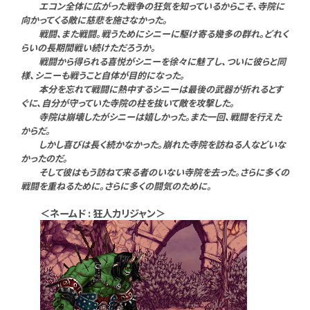
エコン全体に広がった戦争の狂気を知っているからこそ、寺院に
向かってくる敵に慈悲を施さなかった。
戦闘、また戦闘。戦うためにシニーに駆け寄る幾多の群れ。どれく
らいの長期間戦い続けただろうか。
戦闘から得られる喜悦がシニーを徐々に魅了し、ついに彼らと同
様、シニーも戦うこと自体が目的になった。
本分を忘れて戦闘に熱中するシニーは最後の武器が折れるとす
ぐに、自分が守っていた寺院の柱を抜いて敵を攻撃した。
寺院は崩壊したがシニーは嬉しかった。また一回、戦闘を行えた
からだ。
しかし喜びは長く続かなかった。崩れた寺院を訪ねる人などいな
かったのだ。
そして彼はもう訪ねて来る者のいない寺院を去った。さらに多くの
戦闘を重ねるために。さらに多くの闘気のために。
＜ネームド : 狂人カリジャン＞