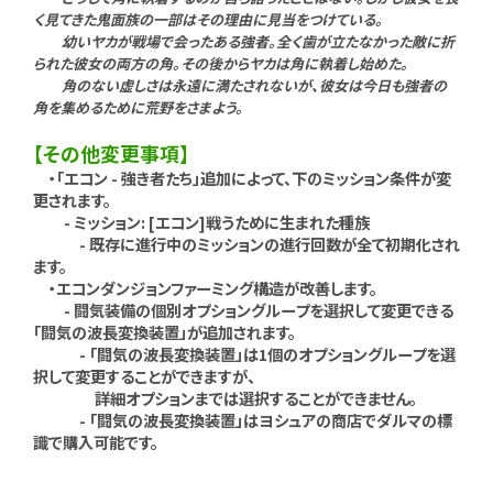
く見てきた鬼面族の一部はその理由に見当をつけている。
幼いヤカが戦場で会ったある強者。全く歯が立たなかった敵に折
られた彼女の両方の角。その後からヤカは角に執着し始めた。
角のない虚しさは永遠に満たされないが、彼女は今日も強者の
角を集めるために荒野をさまよう。
【その他変更事項】
・「エコン - 強き者たち」追加によって、下のミッション条件が変
更されます。
- ミッション: [エコン]戦うために生まれた種族
- 既存に進行中のミッションの進行回数が全て初期化され
ます。
・エコンダンジョンファーミング構造が改善します。
- 闘気装備の個別オプショングループを選択して変更できる
「闘気の波長変換装置」が追加されます。
- 「闘気の波長変換装置」は1個のオプショングループを選
択して変更することができますが、
詳細オプションまでは選択することができません。
- 「闘気の波長変換装置」はヨシュアの商店でダルマの標
識で購入可能です。