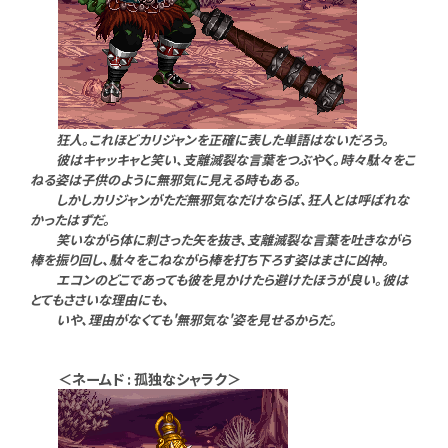
狂人。これほどカリジャンを正確に表した単語はないだろう。
彼はキャッキャと笑い、支離滅裂な言葉をつぶやく。時々駄々をこ
ねる姿は子供のように無邪気に見える時もある。
しかしカリジャンがただ無邪気なだけならば、狂人とは呼ばれな
かったはずだ。
笑いながら体に刺さった矢を抜き、支離滅裂な言葉を吐きながら
棒を振り回し、駄々をこねながら棒を打ち下ろす姿はまさに凶神。
エコンのどこであっても彼を見かけたら避けたほうが良い。彼は
とてもささいな理由にも、
いや、理由がなくても'無邪気な'姿を見せるからだ。
＜ネームド : 孤独なシャラク＞