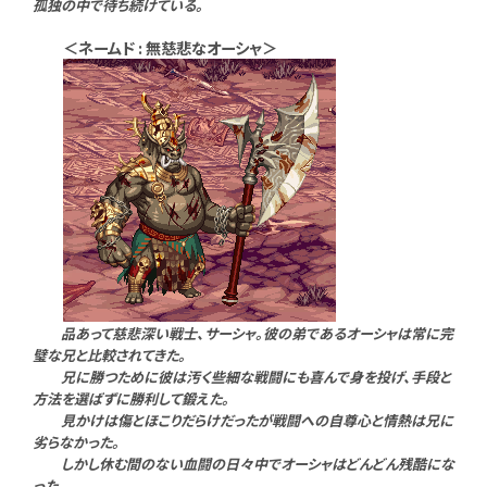
孤独の中で待ち続けている。
＜ネームド : 無慈悲なオーシャ＞
品あって慈悲深い戦士、サーシャ。彼の弟であるオーシャは常に完
璧な兄と比較されてきた。
兄に勝つために彼は汚く些細な戦闘にも喜んで身を投げ、手段と
方法を選ばずに勝利して鍛えた。
見かけは傷とほこりだらけだったが戦闘への自尊心と情熱は兄に
劣らなかった。
しかし休む間のない血闘の日々中でオーシャはどんどん残酷にな
った。