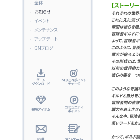
全体
【ストーリー
お知らせ
それぞれの世界
これに先に気づ
イベント
帝国は彼らを阻
メンテナンス
冒険者ギルドに
アップデート
よって、冒険者
このように、冒
GMブログ
意志が宿るよう
その形状とは、
以前の世界樹た
彼らの姿を一つ
このような守護
ギルドと自分を
冒険者間の直接
戦力を衰えさせ
そんな中、冒険
黒いフードをか
かつて、ギルド