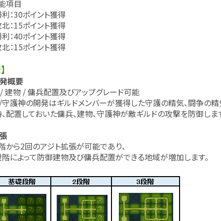
能項目
30ポイント獲得
15ポイント獲得
40ポイント獲得
15ポイント獲得
】
発概要
 建物 / 傭兵配置及びアップグレード可能
護神の開発はギルドメンバーが獲得した守護の精気、闘争の精気
置しておいた傭兵、建物、守護神が敵ギルドの攻撃を防御します
張
から2回のアジト拡張が可能であり、
よって防御建物及び傭兵配置ができる地域が増加します。