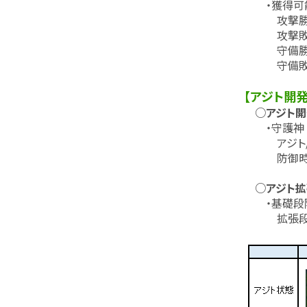
・獲得可
攻撃勝利：
攻撃敗北：
守備勝利：
守備敗北：
【アジト開発
○アジト開
・守護神 /
アジト/守
防御時、配
○アジト拡
・基礎段階
拡張段階に