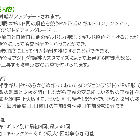
戦内容】
対戦がアップデートされます。
はギルド間の順位を競うPVE形式のギルドコンテンツです。
アジトをアップグレードし、
と日曜日に他のギルドに挑戦してギルド順位を上げることがで
位によって名誉報酬をもらうことができ、
度によって個人報酬を獲得することができます。
はアジト/守護神カスタマイズによって上昇する防御点数と、
する攻撃点数の合算で付けられます。
進行
ギルドがあらかじめ作っておいたダンジョン(アジト)でPVE形式
の砲撃と支援を阻止しながら守護の安息所にいる敵の守護神を1
2回阻止失敗する、または制限時間15分を使いきると該当の戦
毎週金曜日、日曜日の午前6時～翌日午前5時30分まで
参加
ギルド別に最初8回、最大40回
：キャラクターあたり最大5回戦争参加可能