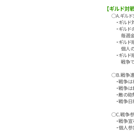
【ギルド対
○A.ギルド
・ギルド対戦
・ギルドの
毎週金曜日
・ギルド順
個人の参加
・ギルド順位
戦争で上昇
○B.戦争
・戦争は相手
・戦争は敵
・敵の砲撃を
・戦争日程：
○C.戦争
・戦争宣布：
・個人参加