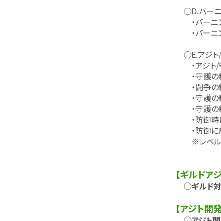
○D.バーニ
・バーニング
・バーニング
○E.アジト
・アジト/守
・守護の精気
・闘争の精
・守護の精気
・守護の精
・防御時は
・防御に成
※レベル16
【ギルドア
○ギルド対戦
【アジト開
○アジト開