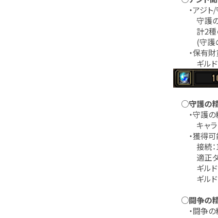
・アジト/守
守護の精気
計2種の財
(守護の精
・保有財
ギルドアジ
○守護の
・守護の精
キャラクター
・獲得可
接続：10
適正ダンジョ
ギルドダン
ギルドダン
○闘争の
・闘争の精