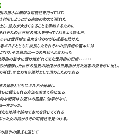
】
樹の苗木は無限な可能性を持っていて、
き利用しようとする未知の勢力が現れた。
止し、勢力が大きくなることを牽制するために
それぞれの世界樹の苗木を守ってくれるよう頼んだ。
ギルドは世界樹の苗木を守りながら成長を助けた。
険者ギルドとともに成長したそれぞれの世界樹の苗木には
になり、その意志は一つの形状へと変わった。
世界樹の苗木に受け継がれて来た世界樹の記憶・・・・・・
ちが経験した世界の過去の記憶から世界樹が見た強者の姿を思い出し、
の形状、すなわち守護神として現わしたのである。
神の発現とともにギルドが発展し、
さらに鍛えられる方法を求めて旅に出る。
的な衝突はお互いの鍛錬に効果がなく、
る一方だった。
者たちは時々訪ねて古代を詠じてくれる
ぶった女の話からその可能性を見つける。
間の闘争の儀式を通じて