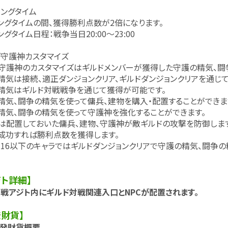
ングタイム
タイムの間、獲得勝利点数が2倍になります。
タイム日程：戦争当日20:00～23:00
/守護神カスタマイズ
護神のカスタマイズはギルドメンバーが獲得した守護の精気、闘
は接続、適正ダンジョンクリア、ギルドダンジョンクリアを通じて
気はギルド対戦戦争を通じて獲得が可能です。
、闘争の精気を使って傭兵、建物を購入・配置することができま
気、闘争の精気を使って守護神を強化することができます。
配置しておいた傭兵、建物、守護神が敵ギルドの攻撃を防御します
功すれば勝利点数を獲得します。
以下のキャラではギルドダンジョンクリアで守護の精気、闘争の
ジト詳細】
アジト内にギルド対戦関連入口とNPCが配置されます。
発財貨】
発財貨概要