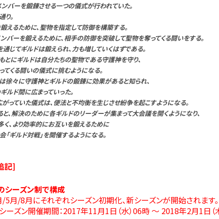
メンバーを鍛錬させる一つの儀式が行われていた。
通り。
を鍛えるために、聖物を指定して防御を構築する。
メンバーを鍛えるために、相手の防御を突破して聖物を奪ってくる闘いをする。
を通じてギルドは鍛えられ、力も増していくはずである。
もとにギルドは自分たちの聖物である守護神を守り、
ってくる闘いの儀式に挑むようになる。
は徐々に守護神とギルドの鍛錬に効果があると知られ、
のギルド間に広まっていった。
広がっていた儀式は、便法と不均衡を生じさせ紛争を起こすようになる。
ると、解決のために各ギルドのリーダーが集まって大会議を開くようになり、
り多く、より効率的にお互いを鍛えるために
会「ギルド対戦」を開催するようになる。
0追記]
のシーズン制で構成
2月/5月/8月にそれぞれシーズン初期化、新シーズンが開始されます。
シーズン開催期間：2017年11月1日（水）06時 ～ 2018年2月1日（