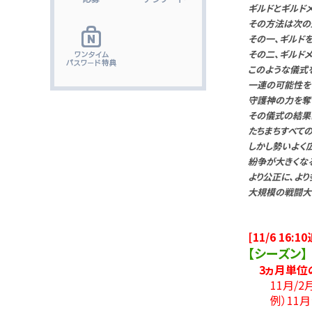
ギルドとギルド
その方法は次の
その一、ギルド
その二、ギルド
このような儀式
一連の可能性を
守護神の力を奪
その儀式の結果
たちまちすべて
しかし勢いよく
紛争が大きくな
より公正に、よ
大規模の戦闘大
[11/6 16:1
【シーズン】
3ヵ月単位
11月/
例）11月