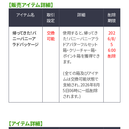
【販売アイテム詳細】
アイテム名
取引
詳細
削除
設定
期限
帰ってきた！バ
交換
使用すると、帰ってき
202
ニーバニーア
可能
た！バニーバニーアラ
6/8/
ラドパッケージ
ドアバターフルセット
5
箱・クリーチャー箱・
6:00
ポイント箱を獲得でき
削除
ます。
(全ての箱及びアイテ
ムは交換可能状態で
支給され、2026年8月
5日06時に一括削除
されます。)
【アイテム詳細】