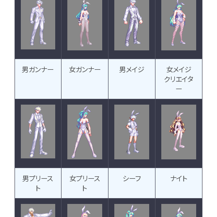
男ガンナー
女ガンナー
男メイジ
女メイジ
クリエイタ
ー
男プリース
女プリース
シーフ
ナイト
ト
ト