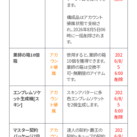
ます。
構成品はアカウント
帰属状態で支給さ
れ、2026年8月5日06
時に一括削除されま
す。
業師の箱10個
アカ
使用すると、業師の箱
202
箱
ウン
10個を獲得できます。
6/8/
ト帰
業師の箱は交換不
5
属
可・無期限のアイテム
6:00
です。
削除
エンブレムソケ
アカ
スキンアバターに多
202
ット生成機[ス
ウン
色エンブレムソケット
6/8/
キン]
ト帰
を2個生成します。
5
属
6:00
削除
マスター契約
アカ
達人の契約・覇王の
202
パッケージ7日
ウン
契約・キューブの契約
6/8/