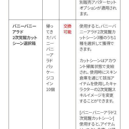
別販売アバターセット
オプションが適用され
ます。
バニーバニー
帰っ
交換
使用すると、バニーバ
アラド
てき
可能
ニーアラド2次覚醒カ
2次覚醒カット
た！バ
ットシーン3種のうち1
シーン選択箱
ニー
種を選択して獲得で
バニ
きます。
ーア
ラド
カットシーンはアカウ
パッ
ント帰属状態で支給
ケー
され、 使用時にスキン
ジコ
倉庫を通じて該当ア
イン
イテムを使用したキャ
10個
ラクターの2次覚醒ス
キルイメージを変更
することができます。
[バニーバニーアラド2
次覚醒カットシーン]
使用すると、アイテム