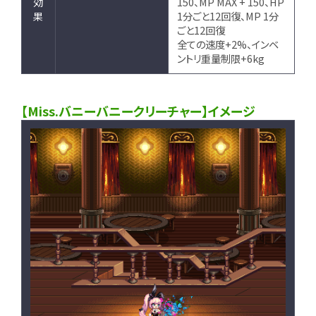
効
150、MP MAX + 150、HP
果
1分ごと12回復、MP 1分
ごと12回復
全ての速度+2%、インベ
ントリ重量制限+6kg
【Miss.バニーバニークリーチャー】イメージ