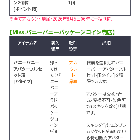
ン2個箱
1個
[ポイント箱]
※全てアカウント帰属・2026年8月5日06時に一括削除
【Miss.バニーバニーパッケージコイン商店】
アイテム名
購入
取引
詳細
費用
設定
バニーバニー
帰っ
アカ
職業を選択してバニ
アバターフルセ
てき
ウン
ーバニーアバターフル
ット箱
た！バ
ト
セット[Eタイプ]を獲
[Eタイプ]
ニー
帰属
得できます。
バニ
ーア
アバターは交換・合
ラド
成・変換不可・染色可
パッ
能(スキンを除く)状態
ケー
です。
ジコ
イン
スキンを含むエンブレ
9個
ムソケットが開いてい
る特別販売アバター