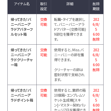
アイテム名
取引
詳細
削除
設定
期限
帰ってきた！バ
交換
転職・タイプを選択し
202
ニーバニーア
可能
て、バニーバニーアラ
6/8/
ラドアバターフ
ドアバター(交換可能)
5
ルセット箱
9部位を獲得できま
6:00
す。
削除
帰ってきた！バ
交換
使用すると、Miss.バ
202
ニーバニーア
可能
ニーバニーの卵を獲
6/8/
ラドクリーチャ
得できます。
5
ー箱
6:00
クリーチャーの卵は
削除
密封状態で支給され
ます。
帰ってきた！バ
交換
使用すると、業師の箱
202
ニーバニーア
可能
10個箱・エンブレムソ
6/8/
ラドポイント箱
ケット生成機[スキ
5
ン]・マスター契約パッ
6:00
ケージ7日を獲得でき
削除