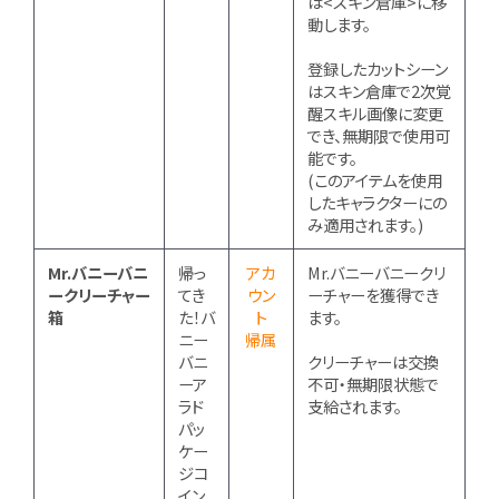
は<スキン倉庫>に移
動します。
登録したカットシーン
はスキン倉庫で2次覚
醒スキル画像に変更
でき、無期限で使用可
能です。
(このアイテムを使用
したキャラクターにの
み適用されます。)
Mr.バニーバニ
帰っ
アカ
Mr.バニーバニークリ
ークリーチャー
てき
ウン
ーチャーを獲得でき
箱
た！バ
ト
ます。
ニー
帰属
バニ
クリーチャーは交換
ーア
不可・無期限状態で
ラド
支給されます。
パッ
ケー
ジコ
イン