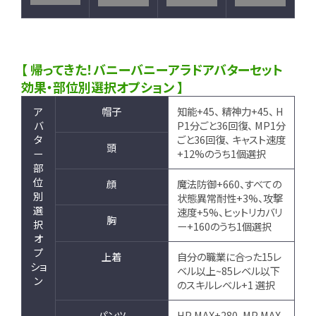
【 帰ってきた！バニーバニーアラドアバターセット
効果・部位別選択オプション 】
ア
帽子
知能+45、 精神力+45、 H
バ
P1分ごと36回復、 MP1分
タ
ごと36回復、 キャスト速度
頭
ー
+12%のうち1個選択
部
位
顔
魔法防御+660、すべての
別
状態異常耐性+3%、攻撃
選
速度+5%、ヒットリカバリ
胸
択
ー+160のうち1個選択
オ
プ
上着
自分の職業に合った15レ
ショ
ベル以上~85レベル以下
ン
のスキルレベル+1 選択
パンツ
HP MAX+280、MP MAX