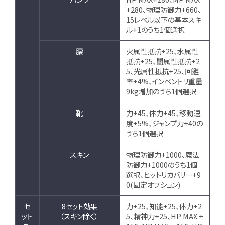
+280、物理防御力+660、
15レベル以下の基本スキ
ル+1のうち1個選択
腰
火属性抵抗+25、水属性
抵抗+25、闇属性抵抗+2
5、光属性抵抗+25、回避
率+4%、インベントリ重量
9kg増加のうち1個選択
靴
力+45、体力+45、移動速
度+5%、ジャンプ力+40の
うち1個選択
スキン
物理防御力+1000、魔法
防御力+1000のうち1個
選択、ヒットリカバリー+9
0(固定オプション)
セ
8セット効果
力+25、知能+25、体力+2
ット
（スキン除く）
5、精神力+25、HP MAX +