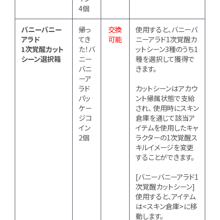
4個
バニーバニー
帰っ
交換
使用すると、バニーバ
アラド
てき
可能
ニーアラド1次覚醒カ
1次覚醒カット
た！バ
ットシーン3種のうち1
シーン選択箱
ニー
種を選択して獲得で
バニ
きます。
ーア
ラド
カットシーンはアカウ
パッ
ント帰属状態で支給
ケー
され、 使用時にスキン
ジコ
倉庫を通じて該当ア
イン
イテムを使用したキャ
2個
ラクターの1次覚醒ス
キルイメージを変更
することができます。
[バニーバニーアラド1
次覚醒カットシーン]
使用すると、アイテム
は<スキン倉庫>に移
動します。