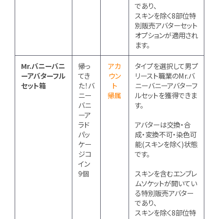
であり、
スキンを除く8部位特
別販売アバターセット
オプションが適用され
ます。
Mr.バニーバニ
帰っ
アカ
タイプを選択して男プ
ーアバターフル
てき
ウン
リースト職業のMr.バ
セット箱
た！バ
ト
ニーバニーアバターフ
ニー
帰属
ルセットを獲得できま
バニ
す。
ーア
ラド
アバターは交換・合
パッ
成・変換不可・染色可
ケー
能(スキンを除く)状態
ジコ
です。
イン
9個
スキンを含むエンブレ
ムソケットが開いてい
る特別販売アバター
であり、
スキンを除く8部位特