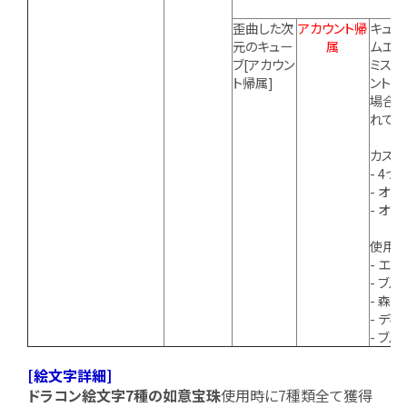
歪曲した次
アカウント帰
キュー
元のキュー
属
ムエピ
ブ[アカウン
ミスト
ト帰属]
ント帰
場合、
れて一
カスタ
- 4
- オ
- オ
使用で
- エ
- ブ
- 森
- デ
- ブ
[絵文字詳細]
ドラコン絵文字7種の如意宝珠
使用時に7種類全て獲得