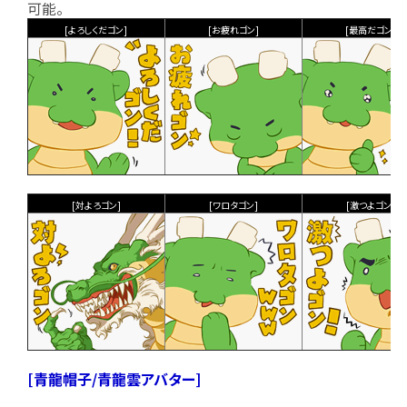
可能。
[よろしくだゴン]
[お疲れゴン]
[最高だゴン]
[対よろゴン]
[ワロタゴン]
[激つよゴン]
[青龍帽子/青龍雲アバター]