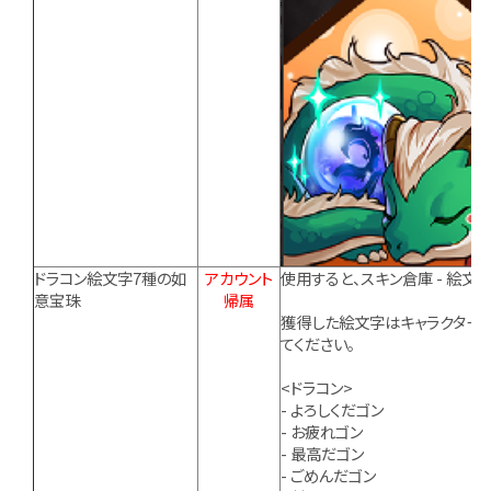
ドラコン絵文字7種の如
アカウント
使用すると、スキン倉庫 - 絵文
意宝珠
帰属
獲得した絵文字はキャラクター
てください。
<ドラコン>
- よろしくだゴン
- お疲れゴン
- 最高だゴン
- ごめんだゴン