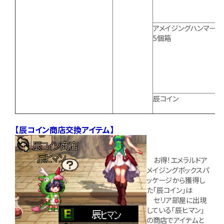
アメイジングハンマー10
5個箱
辰コイン
【辰コイン商店交換アイテム】
お得！エメラルドア
メイジングボックスパ
ッケージから獲得し
た「辰コイン」は
セリア部屋に出現
している「辰ヒマン」
の商店でアイテムと