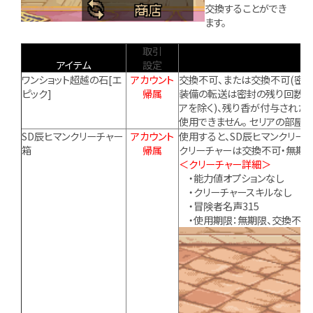
交換することができ
ます。
取引
アイテム
設定
ワンショット超越の石[エ
アカウント
交換不可、または交換不可(密封
ピック]
帰属
装備の転送は密封の残り回数の影
アを除く)、残り香が付与され
使用できません。 セリアの部屋
SD辰ヒマンクリーチャー
アカウント
使用すると、SD辰ヒマンクリー
箱
帰属
クリーチャーは交換不可・無期
＜クリーチャー詳細＞
・能力値オプションなし
・クリーチャースキルなし
・冒険者名声315
・使用期限：無期限、交換不可