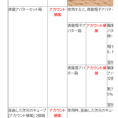
青龍アバターセット箱
アカウント
使用すると、青龍帽子アバター
帰属
青龍帽子ア
アカウント帰
職業に
バター箱
属
バター
換・染
帽子ア
6、 
冒険者
青龍雲アバ
アカウント帰
職業に
ター箱
属
アバタ
交換・
靴アバ
5%、
冒険者
歪曲した次元のキューブ
アカウント
使用時、歪曲した次元のキューブ
[アカウント帰属] 2個箱
帰属