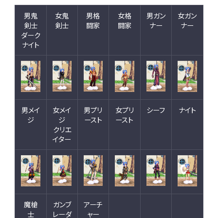
男鬼
女鬼
男格
女格
男ガン
女ガン
剣士
剣士
闘家
闘家
ナー
ナー
ダーク
ナイト
男メイ
女メイ
男プリ
女プリ
シーフ
ナイト
ジ
ジ
ースト
ースト
クリエ
イター
魔槍
ガンブ
アーチ
士
レーダ
ャー